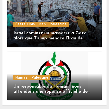
États-Unis
Iran
Palestine
Israël commet un massacre à Gaza
alors que Trump menace l’Iran de
«décapitation»
Hamas
Palestine
Un responsable du Hamas : nous
attendons une réponse officielle de
Mladenov concernant la feuille de
route de la deuxième phase de l’accord