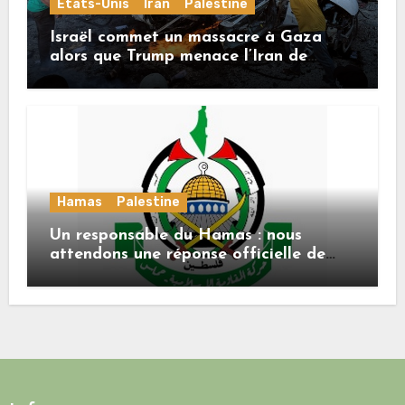
États-Unis
Iran
Palestine
Israël commet un massacre à Gaza
alors que Trump menace l’Iran de
«décapitation»
Hamas
Palestine
Un responsable du Hamas : nous
attendons une réponse officielle de
Mladenov concernant la feuille de
route de la deuxième phase de l’accord