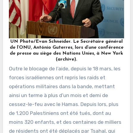
UN Photo/Evan Schneider. Le Secrétaire général
de l’ONU, António Guterres, lors d’une conférence
de presse au siège des Nations Unies, à New York
(archive).
Outre le blocage de l’aide, depuis le 18 mars, les
forces israéliennes ont repris les raids et
opérations militaires dans la bande, mettant
ainsi un terme à plus d’un mois et demi de
cessez-le-feu avec le Hamas. Depuis lors, plus
de 1.200 Palestiniens ont été tués, dont au
moins 320 enfants, et des centaines de milliers
de résidents ont été déplacés par Tsahal, qui