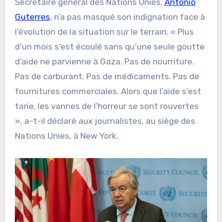
Secrétaire général des Nations Unies,
António
Guterres
, n’a pas masqué son indignation face à
l’évolution de la situation sur le terrain. « Plus
d’un mois s’est écoulé sans qu’une seule goutte
d’aide ne parvienne à Gaza. Pas de nourriture.
Pas de carburant. Pas de médicaments. Pas de
fournitures commerciales. Alors que l’aide s’est
tarie, les vannes de l’horreur se sont rouvertes
», a-t-il déclaré aux journalistes, au siège des
Nations Unies, à New York.