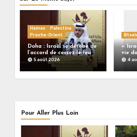
Hamas
Palestine
Proche-Orient
Btse
Doha : Israël se dérobe de
« Isra
l’accord de cessez-le-feu
vie da
alors que le Hamas honore
insou
5 août 2026
4 a
ses engagements
Palest
Pour Aller Plus Loin