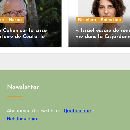
pe
Maroc
Btselem
Palestine
 Cohen sur la crise
« Israël essaie de ren
toire de Ceuta: le
vie dans la Cisjordani
me marocain a perdu
insoutenable pour les
onne part de sa
Palestiniens. »
ilité vis-à-vis de
on européenne
Newsletter
Abonnement newsletter :
Quotidienne
–
Hebdomadaire