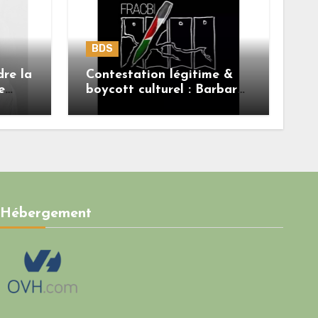
BDS
dre la
Contestation légitime &
e
boycott culturel : Barbara
Butch n’est pas le sujet.
Hébergement