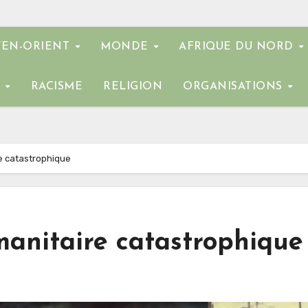
EN-ORIENT
MONDE
AFRIQUE DU NORD
E
RACISME
RELIGION
ORGANISATIONS
e catastrophique
manitaire catastrophique