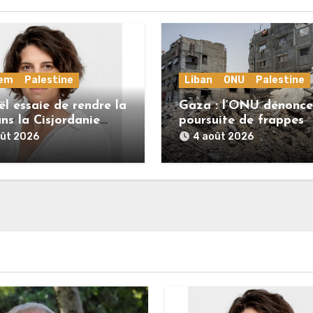
lem
Palestine
Liban
ONU
Palestine
ël essaie de rendre la
Gaza : l’ONU dénonce
ns la Cisjordanie
poursuite de frappes
tenable pour les
meurtrières
oût 2026
4 août 2026
iniens. »