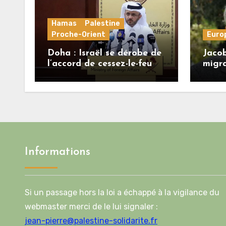
Hamas
Palestine
Proche-Orient
Euro
Doha : Israël se dérobe de
Jacob
l’accord de cessez-le-feu
migra
alors que le Hamas honore
régi
ses engagements
une b
crédib
l’Uni
Informations
Si un passage hors la loi a échappé à la vigilance du
webmaster merci de le lui signaler :
jean-pierre@palestine-solidarite.fr