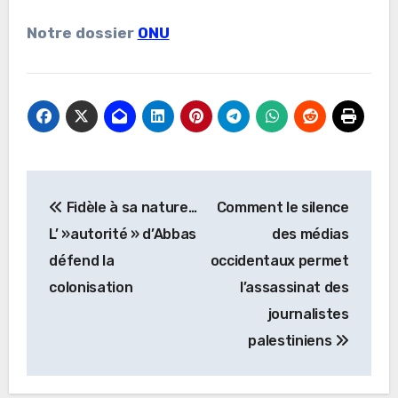
Notre dossier
ONU
Navigation
Fidèle à sa nature…
Comment le silence
de
L’ »autorité » d’Abbas
des médias
l’article
défend la
occidentaux permet
colonisation
l’assassinat des
journalistes
palestiniens