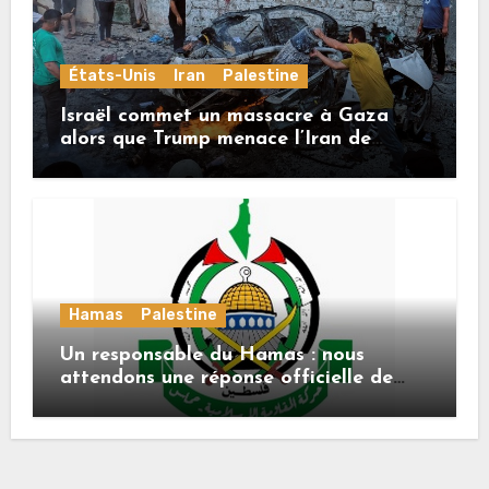
États-Unis
Iran
Palestine
Israël commet un massacre à Gaza
alors que Trump menace l’Iran de
«décapitation»
Hamas
Palestine
Un responsable du Hamas : nous
attendons une réponse officielle de
Mladenov concernant la feuille de
route de la deuxième phase de l’accord