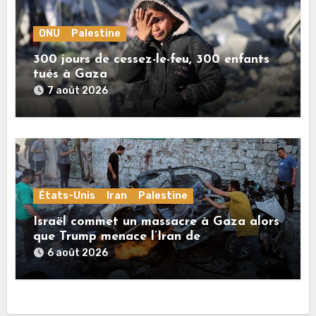
ONU
Palestine
300 jours de cessez-le-feu, 300 enfants
tués à Gaza
7 août 2026
États-Unis
Iran
Palestine
Israël commet un massacre à Gaza alors
que Trump menace l’Iran de
«décapitation»
6 août 2026