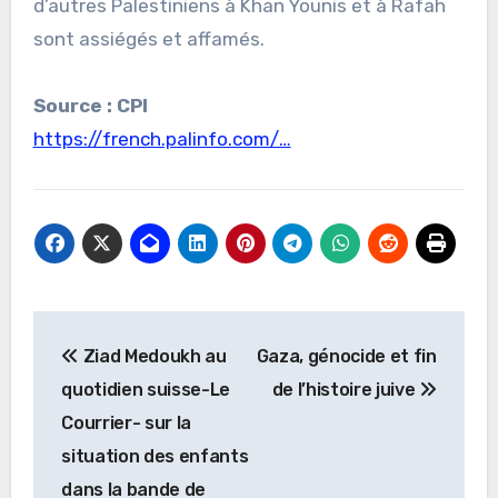
d’autres Palestiniens à Khan Younis et à Rafah
sont assiégés et affamés.
Source : CPI
https://french.palinfo.com/…
Navigation
Ziad Medoukh au
Gaza, génocide et fin
de
quotidien suisse-Le
de l’histoire juive
l’article
Courrier- sur la
situation des enfants
dans la bande de