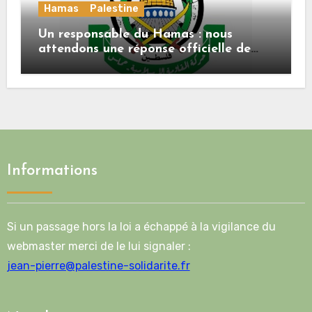
Hamas
Palestine
Un responsable du Hamas : nous
attendons une réponse officielle de
Mladenov concernant la feuille de
route de la deuxième phase de l’accord
Informations
Si un passage hors la loi a échappé à la vigilance du
webmaster merci de le lui signaler :
jean-pierre@palestine-solidarite.fr