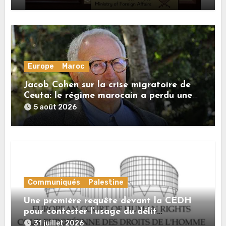
Europe
Maroc
Jacob Cohen sur la crise migratoire de
Ceuta: le régime marocain a perdu une
bonne part de sa crédibilité vis-à-vis de
5 août 2026
l’Union européenne
Communiqués
Palestine
Une première requête devant la CEDH
pour contester l’usage du délit
d’« apologie du terrorisme » contre les
31 juillet 2026