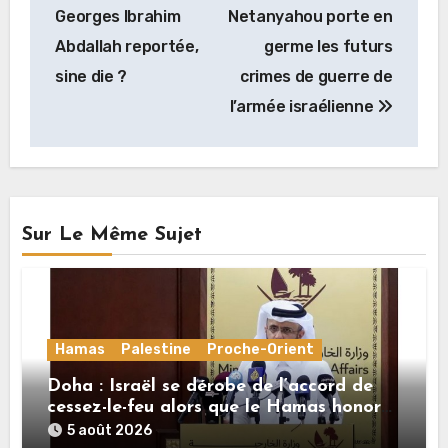
de
Georges Ibrahim
Netanyahou porte en
l’article
Abdallah reportée,
germe les futurs
sine die ?
crimes de guerre de
l’armée israélienne
Sur Le Même Sujet
Hamas
Palestine
Proche-Orient
Doha : Israël se dérobe de l’accord de
cessez-le-feu alors que le Hamas honore
ses engagements
5 août 2026