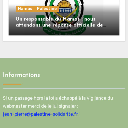
Hamas
Palestine
Un responsable du Hamas : nous
attendons une réponse officielle de
Mladenov concernant la feuille de
route de la deuxième phase de l’accord
Informations
Si un passage hors la loi a échappé à la vigilance du
webmaster merci de le lui signaler :
jean-pierre@palestine-solidarite.fr