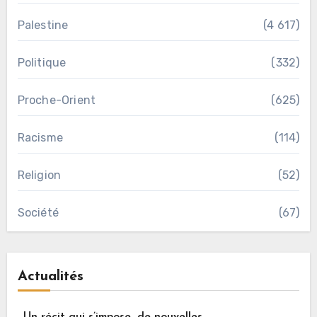
Palestine
(4 617)
Politique
(332)
Proche-Orient
(625)
Racisme
(114)
Religion
(52)
Société
(67)
Actualités
Un récit qui s’impose…de nouvelles