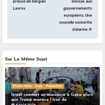
l’article
presse de Sergueï
envoyé aux
Lavrov
gouvernements
européens. Une
nouvelle sonnette
d’alarme
Sur Le Même Sujet
États-Unis
Iran
Palestine
Israël commet un massacre à Gaza alors
que Trump menace l’Iran de
«décapitation»