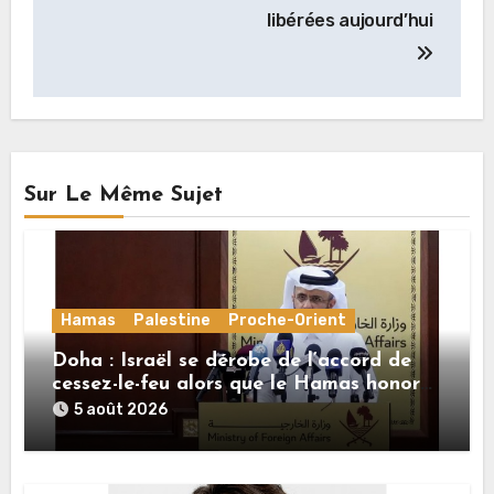
libérées aujourd’hui
Sur Le Même Sujet
Hamas
Palestine
Proche-Orient
Doha : Israël se dérobe de l’accord de
cessez-le-feu alors que le Hamas honore
ses engagements
5 août 2026