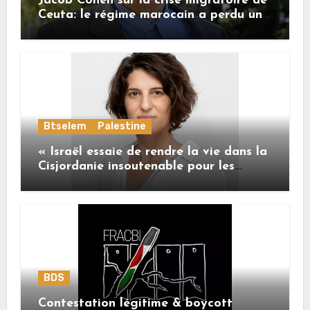
Jacob Cohen sur la crise migratoire de
Ceuta: le régime marocain a perdu une
bonne part de sa crédibilité vis-à-vis
de l’Union européenne
Btselem
Palestine
« Israël essaie de rendre la vie dans la
Cisjordanie insoutenable pour les
Palestiniens. »
BDS
Contestation légitime & boycott