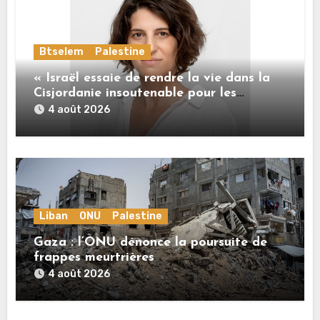
Btselem
Palestine
« Israël essaie de rendre la vie dans la
Cisjordanie insoutenable pour les
Palestiniens. »
4 août 2026
Liban
ONU
Palestine
Gaza : l’ONU dénonce la poursuite de
frappes meurtrières
4 août 2026