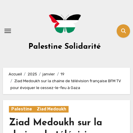
Skip
to
content
Palestine Solidarité
Accueil
2025
janvier
19
Ziad Medoukh sur la chaine de télévision française BFM TV
pour évoquer le cessez-le-feu à Gaza
Palestine
Ziad Medoukh
Ziad Medoukh sur la