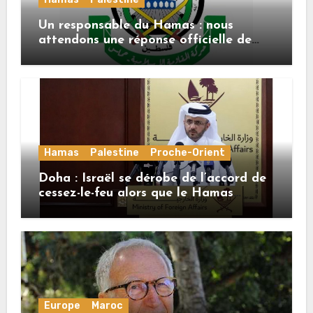
Un responsable du Hamas : nous
attendons une réponse officielle de
Mladenov concernant la feuille de
route de la deuxième phase de l’accord
Hamas
Palestine
Proche-Orient
Doha : Israël se dérobe de l’accord de
cessez-le-feu alors que le Hamas
honore ses engagements
Europe
Maroc