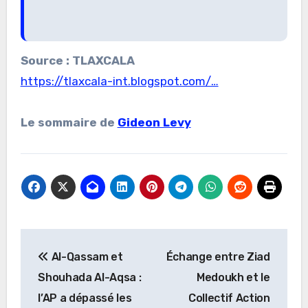
Source : TLAXCALA
https://tlaxcala-int.blogspot.com/…
Le sommaire de
Gideon Levy
Navigation
Al-Qassam et
Échange entre Ziad
de
Shouhada Al-Aqsa :
Medoukh et le
l’article
l’AP a dépassé les
Collectif Action