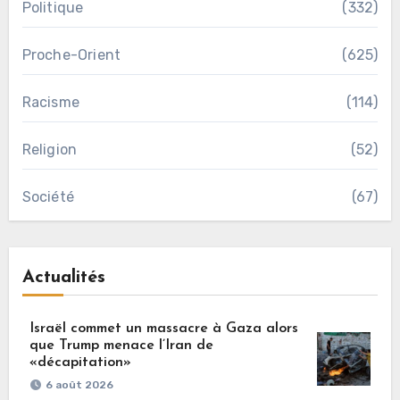
Politique
(332)
Proche-Orient
(625)
Racisme
(114)
Religion
(52)
Société
(67)
Actualités
Israël commet un massacre à Gaza alors
que Trump menace l’Iran de
«décapitation»
6 août 2026