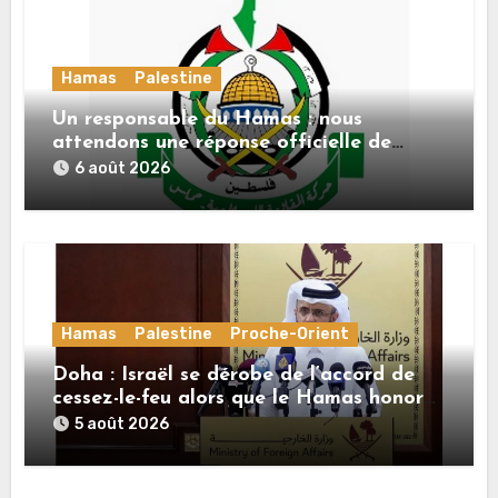
Hamas
Palestine
Un responsable du Hamas : nous
attendons une réponse officielle de
Mladenov concernant la feuille de route
6 août 2026
de la deuxième phase de l’accord
Hamas
Palestine
Proche-Orient
Doha : Israël se dérobe de l’accord de
cessez-le-feu alors que le Hamas honore
ses engagements
5 août 2026