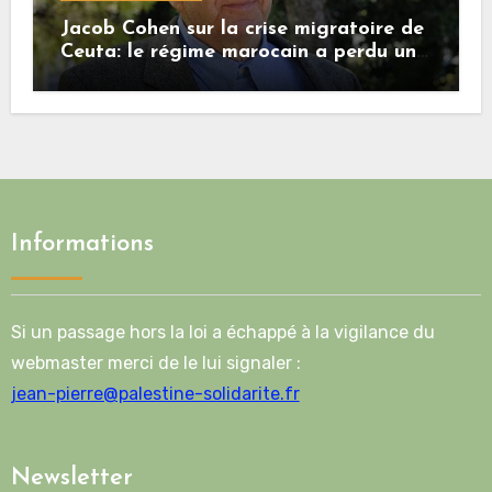
Jacob Cohen sur la crise migratoire de
Ceuta: le régime marocain a perdu une
bonne part de sa crédibilité vis-à-vis
de l’Union européenne
Informations
Si un passage hors la loi a échappé à la vigilance du
webmaster merci de le lui signaler :
jean-pierre@palestine-solidarite.fr
Newsletter