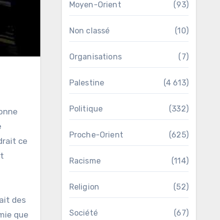
Moyen-Orient
(93)
Non classé
(10)
Organisations
(7)
Palestine
(4 613)
Politique
(332)
e
Proche-Orient
(625)
rait ce
t
Racisme
(114)
Religion
(52)
ait des
Société
(67)
omie que