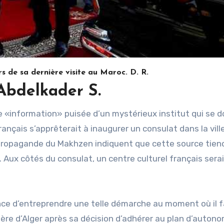
 de sa dernière visite au Maroc. D. R.
Abdelkader S.
rançais s’apprêterait à inaugurer un consulat dans la vill
propagande du Makhzen indiquent que cette source tiend
Aux côtés du consulat, un centre culturel français serai
e d’entreprendre une telle démarche au moment où il f
lère d’Alger après sa décision d’adhérer au plan d’auton