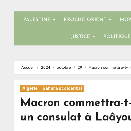
PALESTINE
PROCHE-ORIENT
MOY
JUSTICE
POLITIQU
Accueil
2024
octobre
29
Macron commettra-t-il l
Algérie
Sahara occidental
Macron commettra-t-i
un consulat à Laâyo