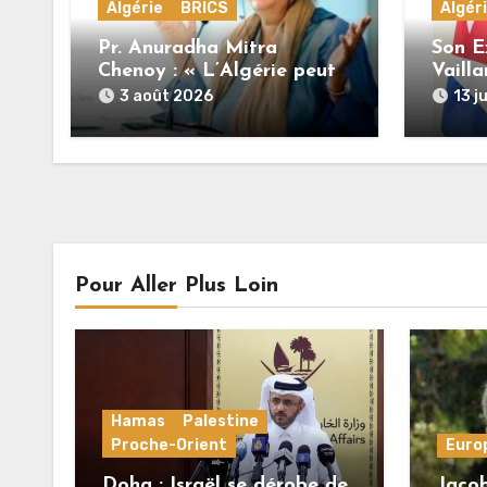
Algérie
BRICS
Algér
Pr. Anuradha Mitra
Son E
Chenoy : « L’Algérie peut
Vailla
devenir une voix majeure
Ambas
3 août 2026
13 j
du Sud Global »
Franc
l’Algé
une h
lutte
la dig
social
Pour Aller Plus Loin
Hamas
Palestine
Proche-Orient
Euro
Doha : Israël se dérobe de
Jacob