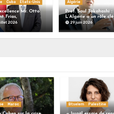
ie
Cuba
États-Unis
Algérie
xcellence Mr. Otto
Prof. Saul Takahashi :
nt Frías,
L’Algérie a un rôle clé
sadeur de Cuba en
jouer pour l’édificatio
uillet 2026
29 juin 2026
e : « Cuba et
d’un nouvel ordre
rie sont unies par
international plus just
istoire commune de
 pour l’indépendance,
nité et la justice
e »
pe
Maroc
Btselem
Palestine
 Cohen sur la crise
« Israël essaie de ren