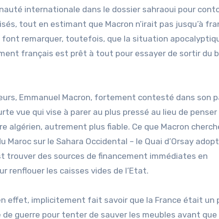
auté internationale dans le dossier sahraoui pour cont
isés, tout en estimant que Macron n’irait pas jusqu’à fra
, font remarquer, toutefois, que la situation apocalypti
ment français est prêt à tout pour essayer de sortir du 
ateurs, Emmanuel Macron, fortement contesté dans son pa
rte vue qui vise à parer au plus pressé au lieu de penser
re algérien, autrement plus fiable. Ce que Macron cherch
u Maroc sur le Sahara Occidental – le Quai d’Orsay adop
’est trouver des sources de financement immédiates en
r renflouer les caisses vides de l’Etat.
en effet, implicitement fait savoir que la France était un
ie de guerre pour tenter de sauver les meubles avant que