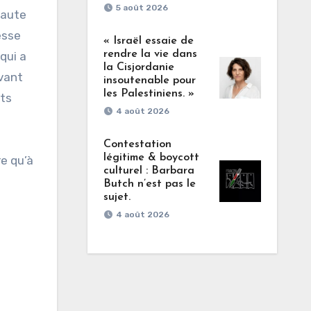
5 août 2026
faute
esse
« Israël essaie de
rendre la vie dans
qui a
la Cisjordanie
avant
insoutenable pour
les Palestiniens. »
ats
4 août 2026
Contestation
légitime & boycott
re qu’à
culturel : Barbara
Butch n’est pas le
sujet.
4 août 2026