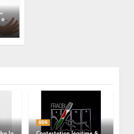
 «
 à
n
e »
BDS
dre la
Contestation légitime &