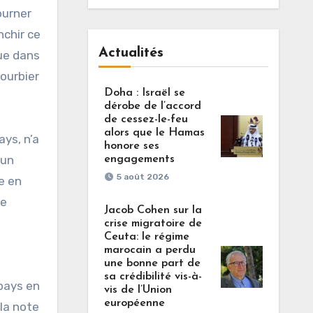
ourner
nchir ce
Actualités
que dans
bourbier
Doha : Israël se
dérobe de l’accord
de cessez-le-feu
alors que le Hamas
ys, n’a
honore ses
 un
engagements
5 août 2026
e en
te
Jacob Cohen sur la
crise migratoire de
Ceuta: le régime
marocain a perdu
une bonne part de
sa crédibilité vis-à-
 pays en
vis de l’Union
européenne
 la note