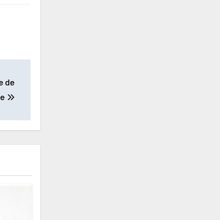
re de
ne