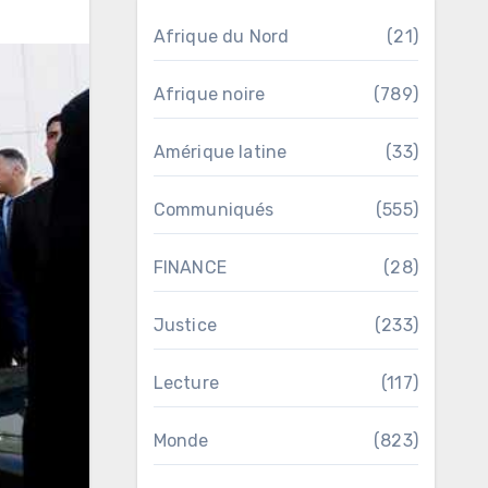
Afrique du Nord
(21)
Afrique noire
(789)
Amérique latine
(33)
Communiqués
(555)
FINANCE
(28)
Justice
(233)
Lecture
(117)
Monde
(823)