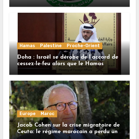
Mladenov concernant la feuille de
route de la deuxième phase de l’accord
Hamas
Palestine
Proche-Orient
Doha : Israël se dérobe de l’accord de
cessez-le-feu alors que le Hamas
honore ses engagements
Europe
Maroc
Jacob Cohen sur la crise migratoire de
Ceuta: le régime marocain a perdu une
bonne part de sa crédibilité vis-à-vis