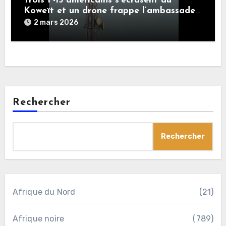
Trois F-15 américains s’écrasent au
Koweït et un drone frappe l’ambassade
US. Le CGRI déclare avoir visé le bureau
2 mars 2026
de Netanyahu à Jérusalem
Rechercher
Rechercher
Afrique du Nord
(21)
Afrique noire
(789)