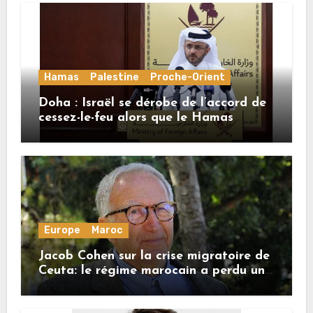
Hamas
Palestine
Proche-Orient
Doha : Israël se dérobe de l’accord de
cessez-le-feu alors que le Hamas
honore ses engagements
Europe
Maroc
Jacob Cohen sur la crise migratoire de
Ceuta: le régime marocain a perdu une
bonne part de sa crédibilité vis-à-vis
de l’Union européenne