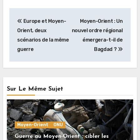
Navigation
Europe et Moyen-
Moyen-Orient : Un
de
Orient, deux
nouvel ordre régional
l’article
scénarios de la même
émergera-t-il de
guerre
Bagdad ?
Sur Le Même Sujet
Moyen-Orient
ONU
Guerre au Moyen-Orient : cibler les