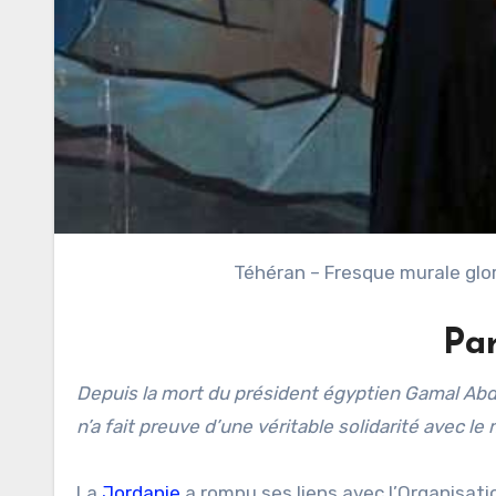
Téhéran – Fresque murale glor
Pa
Depuis la mort du président égyptien Gamal Ab
n’a fait preuve d’une véritable solidarité avec l
La
Jordanie
a rompu ses liens avec l’Organisatio