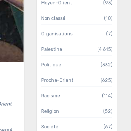
Moyen-Orient
(93)
Non classé
(10)
Organisations
(7)
Palestine
(4 615)
Politique
(332)
Proche-Orient
(625)
Racisme
(114)
rient
Religion
(52)
Société
(67)
cessé