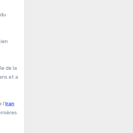
 du
tien
le de la
ans et a
 l’
Iran
ernières