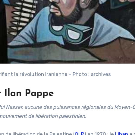
ifiant la révolution iranienne – Photo : archives
r Ilan Pappe
dul Nasser, aucune des puissances régionales du Moyen-O
e mouvement de libération palestinien.
n de libération de la Palestine (
OLP
) en 1970 ; le
Liban
a 