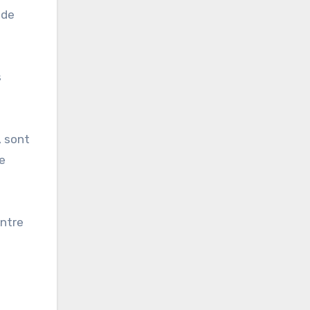
 de
s
, sont
le
entre