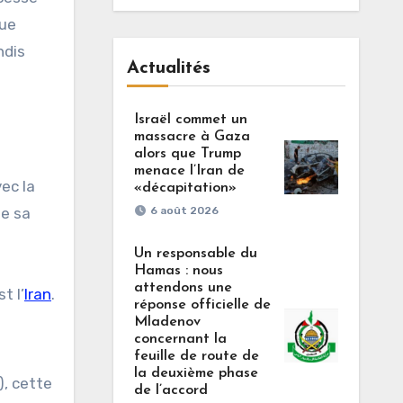
que
ndis
Actualités
Israël commet un
massacre à Gaza
alors que Trump
menace l’Iran de
ec la
«décapitation»
de sa
6 août 2026
Un responsable du
Hamas : nous
attendons une
t l’
Iran
.
réponse officielle de
Mladenov
concernant la
feuille de route de
la deuxième phase
), cette
de l’accord