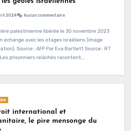
les geôles israéliennes
ril 2024
Aucun commentaire
ière palestinienne libérée le 30 novembre 2023
un échange avec les otages israéliens (image
tration). Source : AFP Par Eva Bartlett Source : RT
Les prisonniers relâchés racontent…
ine
oit international et
nitaire, le pire mensonge du
e