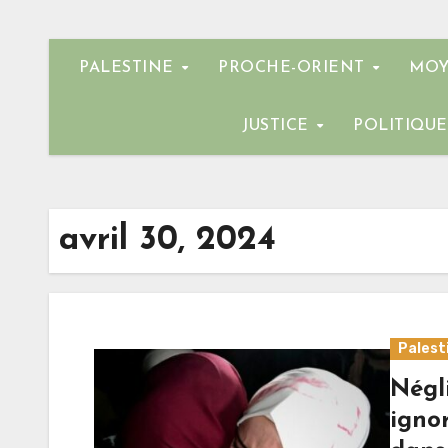
PALESTINE
PROCHE-ORIENT
MOY
JUSTICE
POLITIQU
avril 30, 2024
Palest
Négli
ignor