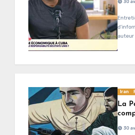
30 av
Entreti
d’infor
auteur
Iran
La P
compt
30 av