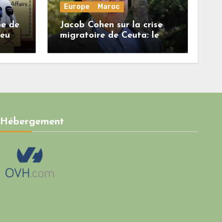
Europe
Maroc
be de
Jacob Cohen sur la crise
feu
migratoire de Ceuta: le
onore
régime marocain a perdu
une bonne part de sa
crédibilité vis-à-vis de
l’Union européenne
Hébergement