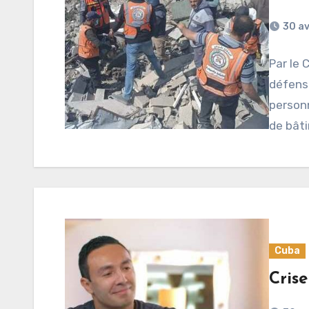
30 av
Par le 
défense
person
de bât
Cuba
Cris