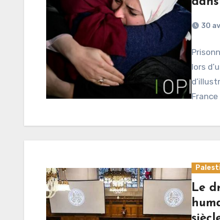
dans 
30 av
Prisonn
lors d’
d’illus
France 
Palest
Le dr
huma
siècl