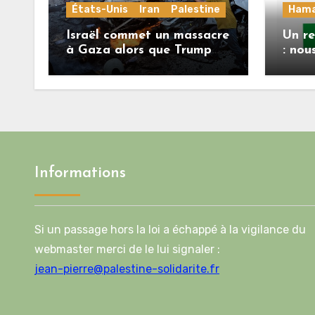
États-Unis
Iran
Palestine
Ham
Israël commet un massacre
Un r
à Gaza alors que Trump
: nou
menace l’Iran de
répon
«décapitation»
Mlad
feuil
deux
l’acc
Informations
Si un passage hors la loi a échappé à la vigilance du
webmaster merci de le lui signaler :
jean-pierre@palestine-solidarite.fr