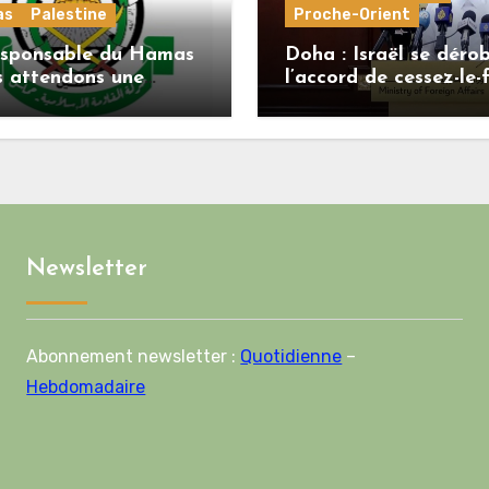
as
Palestine
Proche-Orient
esponsable du Hamas
Doha : Israël se déro
s attendons une
l’accord de cessez-le-
se officielle de
alors que le Hamas h
enov concernant la
ses engagements
le de route de la
ième phase de
ord
Newsletter
Abonnement newsletter :
Quotidienne
–
Hebdomadaire