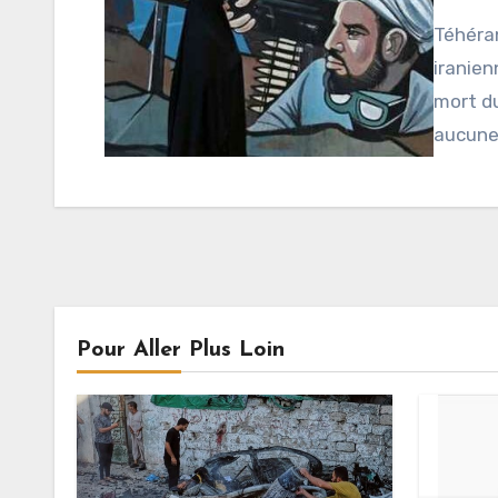
Téhéran
iranien
mort d
aucune
Pour Aller Plus Loin