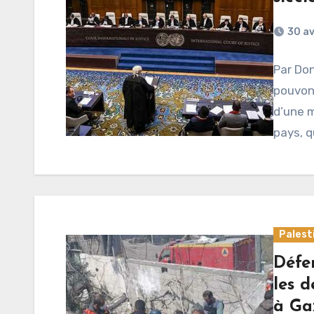
30 av
Par Do
pouvon
d’une m
pays, q
Palest
Défen
les 
à Ga