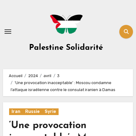
Skip
to
content
Palestine Solidarité
Accueil
2024
avril
3
‘Une provocation inacceptable’ : Moscou condamne
l’attaque israélienne contre le consulat iranien à Damas
Iran
Russie
Syrie
‘Une provocation