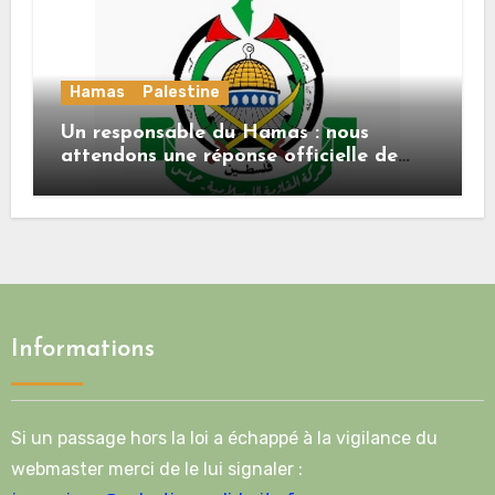
Hamas
Palestine
Un responsable du Hamas : nous
attendons une réponse officielle de
Mladenov concernant la feuille de
route de la deuxième phase de l’accord
Informations
Si un passage hors la loi a échappé à la vigilance du
webmaster merci de le lui signaler :