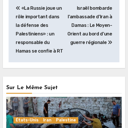
Navigation
«La Russie joue un
Israël bombarde
de
rôle important dans
l’ambassade d’Iran à
l’article
la défense des
Damas : Le Moyen-
Palestiniens» : un
Orient au bord d’une
responsable du
guerre régionale
Hamas se confie à RT
Sur Le Même Sujet
États-Unis
Iran
Palestine