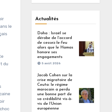
ir
Actualités
Dans le
çais
Doha : Israël se
dérobe de l’accord
de cessez-le-feu
alors que le Hamas
honore ses
te
engagements
it du
5 août 2026
Jacob Cohen sur la
crise migratoire de
Ceuta: le régime
s
marocain a perdu
icaine
une bonne part de
sa crédibilité vis-à-
oir
vis de l’Union
 choc
européenne