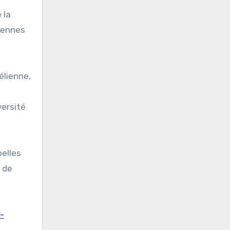
 la
kiennes
élienne,
versité
belles
s de
-