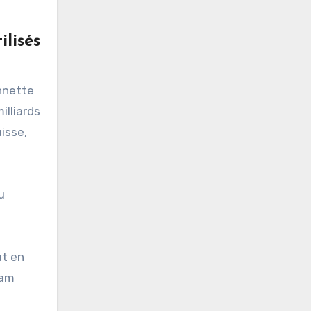
ilisés
onnette
illiards
uisse,
u
ut en
dam