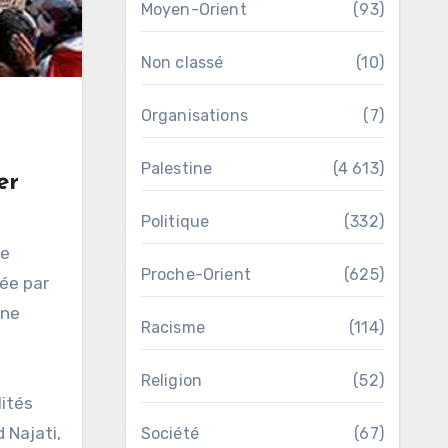
Moyen-Orient
(93)
Non classé
(10)
Organisations
(7)
Palestine
(4 613)
er
Politique
(332)
re
Proche-Orient
(625)
ée par
nne
Racisme
(114)
Religion
(52)
lités
 Najati,
Société
(67)