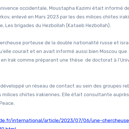
nivence occidentale, Moustapha Kazimi était informé de
urkov, enlevé en Mars 2023 par les des milices chiites ira
e, Les brigades du Hezbollah (Kataeb Hezbollah).
ercheuse porteuse de la double nationalité russe et isra
’elle courait et en avait informé aussi bien Moscou que
 en Irak comme préparant une thèse de doctorat à l’Uni
it développé un réseau de contact au sein des groupes re
s milices chiites irakiennes. Elle était consultante auprè
 Peace.
e.fr/international/article/2023/07/06/une-chercheuse
10.html