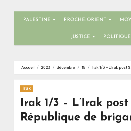
PALESTINE
PROCHE-ORIENT
MOY
JUSTICE
POLITIQU
Accueil
2023
décembre
15
Irak 1/3 – L’Irak pos
Irak
Irak 1/3 – L’Irak po
République de briga