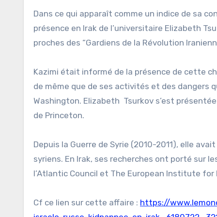
Dans ce qui apparaît comme un indice de sa con
présence en Irak de l’universitaire Elizabeth Ts
proches des “Gardiens de la Révolution Iranienn
Kazimi était informé de la présence de cette ch
de même que de ses activités et des dangers qu
Washington. Elizabeth Tsurkov s’est présentée
de Princeton.
Depuis la Guerre de Syrie (2010-2011), elle ava
syriens. En Irak, ses recherches ont porté sur le
l’Atlantic Council et The European Institute for
Cf ce lien sur cette affaire :
https://www.lemond
israelo-russe-kidnappee-en-irak_6180722_32