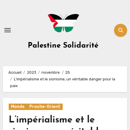
Skip
to
content
Palestine Solidarité
Accueil
2023
novembre
25
L’impérialisme et le sionisme, un véritable danger pour la
paix
Monde
Proche-Orient
L’impérialisme et le