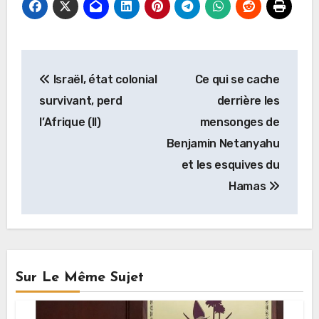
Navigation
Israël, état colonial
Ce qui se cache
de
survivant, perd
derrière les
l’article
l’Afrique (II)
mensonges de
Benjamin Netanyahu
et les esquives du
Hamas
Sur Le Même Sujet