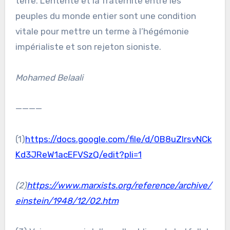
terre. L’entente et la fraternité entre les
peuples du monde entier sont une condition
vitale pour mettre un terme à l’hégémonie
impérialiste et son rejeton sioniste.
Mohamed Belaali
————
(1)
https://docs.google.com/file/d/0B8uZlrsvNCk
Kd3JReW1acEFVSzQ/edit?pli=1
(2)
https://www.marxists.org/reference/archive/
einstein/1948/12/02.htm