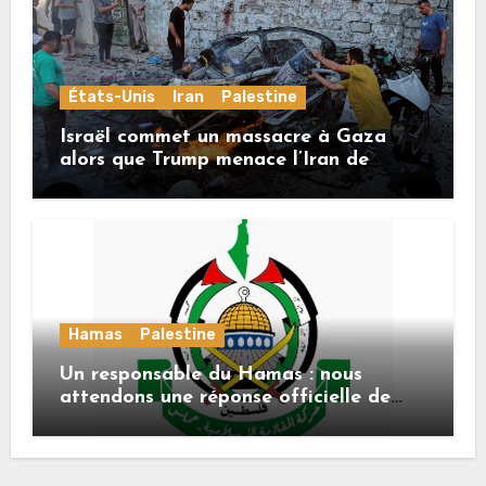
États-Unis
Iran
Palestine
Israël commet un massacre à Gaza
alors que Trump menace l’Iran de
«décapitation»
Hamas
Palestine
Un responsable du Hamas : nous
attendons une réponse officielle de
Mladenov concernant la feuille de
route de la deuxième phase de l’accord