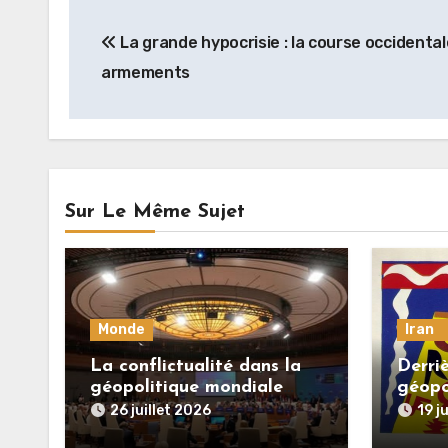
Navigation
La grande hypocrisie : la course occidenta
de
armements
l’article
Sur Le Même Sujet
Monde
Iran
La conflictualité dans la
Derriè
géopolitique mondiale
géopo
contemporaine
dicta
26 juillet 2026
19 j
l’Iran