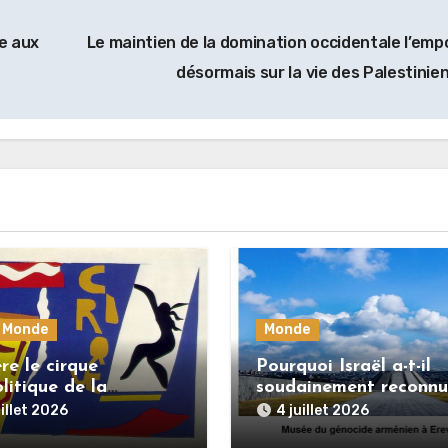
le aux
Le maintien de la domination occidentale l’emp
désormais sur la vie des Palestinie
Monde
Monde
re le cirque
Pourquoi Israël a-t-il
litique de la
soudainement reconnu
ture marchande :
génocide arménien ?
uillet 2026
4 juillet 2026
 dernière dupe en