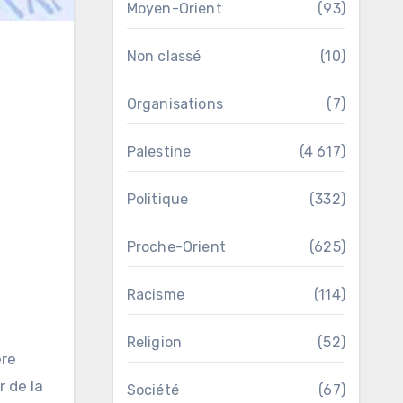
Moyen-Orient
(93)
Non classé
(10)
Organisations
(7)
Palestine
(4 617)
Politique
(332)
Proche-Orient
(625)
Racisme
(114)
Religion
(52)
ère
r de la
Société
(67)