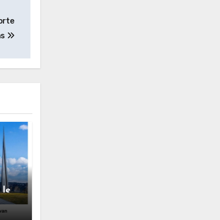
orte
ns
 le