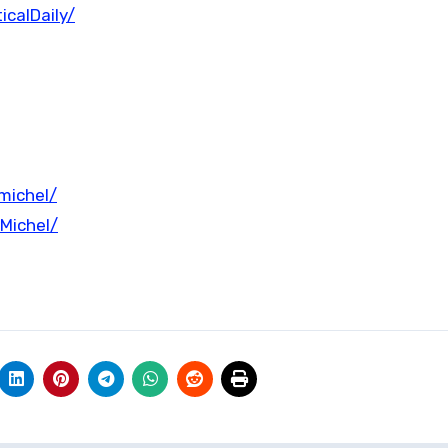
calDaily/
michel/
Michel/