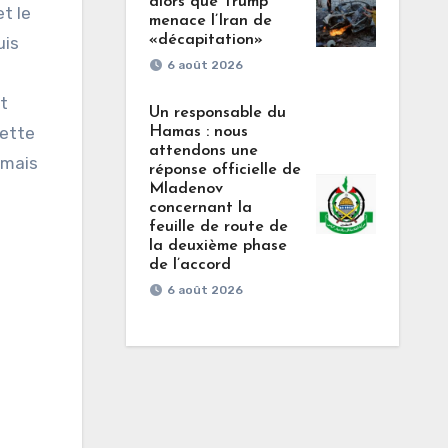
alors que Trump
t le
menace l’Iran de
«décapitation»
uis
6 août 2026
et
Un responsable du
cette
Hamas : nous
attendons une
 mais
réponse officielle de
Mladenov
concernant la
feuille de route de
la deuxième phase
de l’accord
6 août 2026