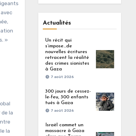
rigeants
 avec
née,
Actualités
iation
s. »
Un récit qui
s’impose…de
nouvelles écritures
retracent la réalité
des crimes sionistes
à Gaza
7 août 2026
300 jours de cessez-
le-feu, 300 enfants
tués à Gaza
lobal
7 août 2026
 de la
entre
Israël commet un
le la
massacre à Gaza