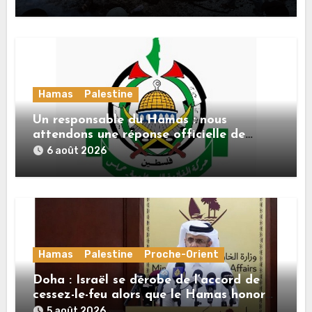
Hamas
Palestine
Un responsable du Hamas : nous
attendons une réponse officielle de
Mladenov concernant la feuille de route
6 août 2026
de la deuxième phase de l’accord
Hamas
Palestine
Proche-Orient
Doha : Israël se dérobe de l’accord de
cessez-le-feu alors que le Hamas honore
ses engagements
5 août 2026