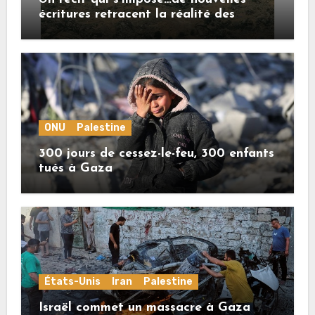
écritures retracent la réalité des
crimes sionistes à Gaza
ONU
Palestine
300 jours de cessez-le-feu, 300 enfants
tués à Gaza
États-Unis
Iran
Palestine
Israël commet un massacre à Gaza