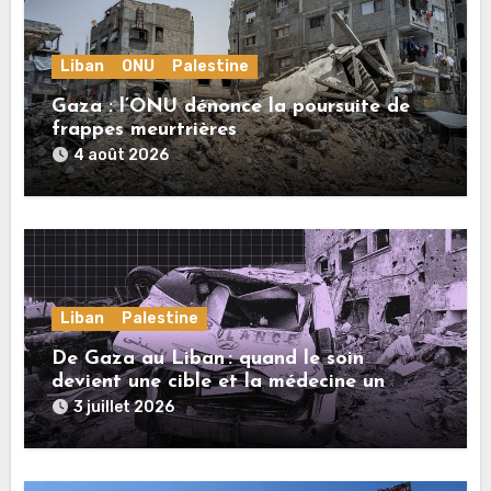
Liban
ONU
Palestine
Gaza : l’ONU dénonce la poursuite de
frappes meurtrières
4 août 2026
Liban
Palestine
De Gaza au Liban : quand le soin
devient une cible et la médecine un
crime
3 juillet 2026