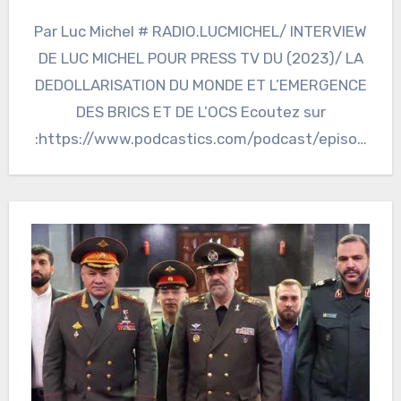
Par Luc Michel # RADIO.LUCMICHEL/ INTERVIEW
DE LUC MICHEL POUR PRESS TV DU (2023)/ LA
DEDOLLARISATION DU MONDE ET L’EMERGENCE
DES BRICS ET DE L’OCS Ecoutez sur
:https://www.podcastics.com/podcast/episod
e/radiolucmichel-interview-de-luc-michel-
pour-press-tv-du-2023-la-dedollarisation-du-
monde-et-lemergence-des-brics-et-de-locs-
255843/ 2023 09…