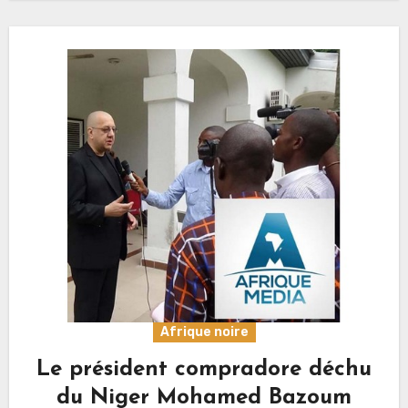
pour-press-tv-du-20-09-022-iran-russie-une-
alliance-geopolitique-globale-255833/ 2023
09 20 Analyse de…
Afrique noire
Le président compradore déchu
du Niger Mohamed Bazoum