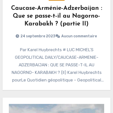
Caucase-Arménie-Adzerbaijan :
Que se passe-t-il au Nagorno-
Karabakh ? (partie II)
24 septembre 2023
Aucun commentaire
Par Karel Huybrechts # LUC MICHEL’S
GEOPOLITICAL DAILY/CAUCASE-ARMENIE-
ADZERBAIJAN : QUE SE PASSE-T-IL AU
NAGORNO- KARABAKH ? (II) Karel Huybrechts
pourLe Quotidien géopolitique – Geopolitical
Daily/de LUC MICHEL (ЛЮК МИШЕЛЬ)/ 2023…