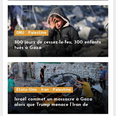
ONU
Palestine
300 jours de cessez-le-feu, 300 enfants
tués à Gaza
États-Unis
Iran
Palestine
Israël commet un massacre à Gaza
alors que Trump menace l’Iran de
«décapitation»