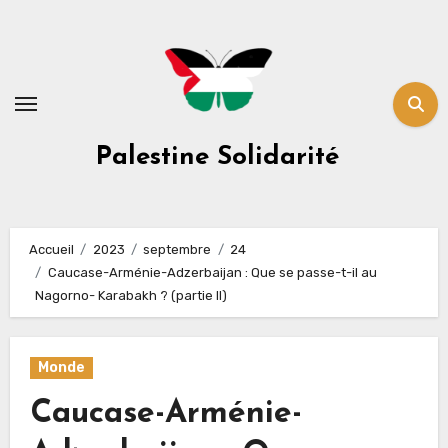
Skip
to
content
Palestine Solidarité
Accueil
2023
septembre
24
Caucase-Arménie-Adzerbaijan : Que se passe-t-il au
Nagorno- Karabakh ? (partie II)
Monde
Caucase-Arménie-