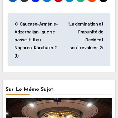
Navigation
Caucase-Arménie-
‘La domination et
de
Adzerbaijan : que se
l’impunité de
l’article
passe-t-il au
l’Occident
Nagorno-Karabakh ?
sont révolues’
(I)
Sur Le Même Sujet