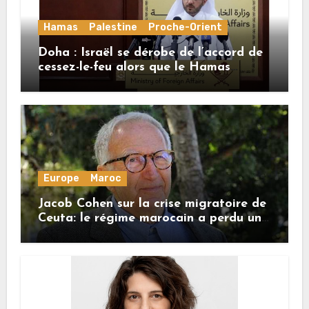
Hamas
Palestine
Proche-Orient
Doha : Israël se dérobe de l’accord de
cessez-le-feu alors que le Hamas
honore ses engagements
Europe
Maroc
Jacob Cohen sur la crise migratoire de
Ceuta: le régime marocain a perdu une
bonne part de sa crédibilité vis-à-vis
de l’Union européenne