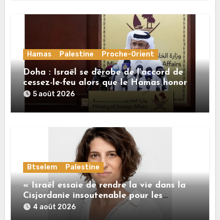
Hamas
Palestine
Proche-Orient
Doha : Israël se dérobe de l’accord de
cessez-le-feu alors que le Hamas honore
ses engagements
5 août 2026
Btselem
Palestine
« Israël essaie de rendre la vie dans la
Cisjordanie insoutenable pour les
Palestiniens. »
4 août 2026