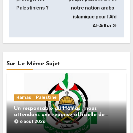
l’article
Palestiniens ?
notre nation arabo-
islamique pour l’Aïd
Al-Adha
Sur Le Même Sujet
Hamas
Palestine
Un responsable du Hamas : nous
attendons une réponse officielle de
Mladenov concernant la feuille de route
6 août 2026
de la deuxième phase de l’accord