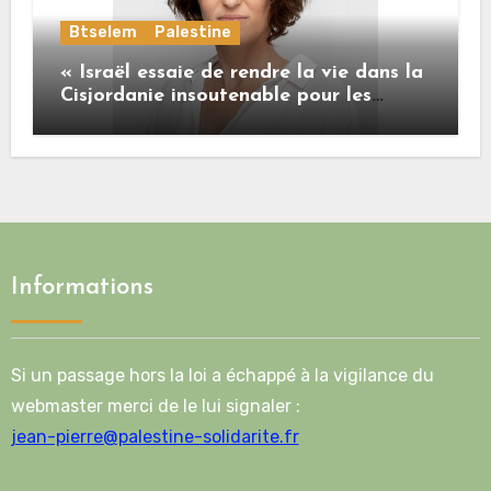
Btselem
Palestine
« Israël essaie de rendre la vie dans la
Cisjordanie insoutenable pour les
Palestiniens. »
Informations
Si un passage hors la loi a échappé à la vigilance du
webmaster merci de le lui signaler :
jean-pierre@palestine-solidarite.fr