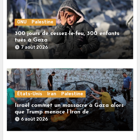
ONU
Palestine
300 jours de cessez-le-feu, 300 enfants
tués à Gaza
7 août 2026
États-Unis
Iran
Palestine
Israël commet un massacre à Gaza alors
que Trump menace l’Iran de
«décapitation»
6 août 2026