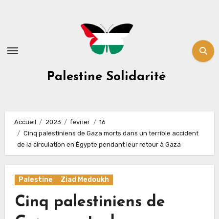
Skip
to
content
Palestine Solidarité
Accueil
2023
février
16
Cinq palestiniens de Gaza morts dans un terrible accident
de la circulation en Égypte pendant leur retour à Gaza
Palestine
Ziad Medoukh
Cinq palestiniens de