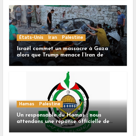
États-Unis
Iran
Palestine
Israël commet un massacre à Gaza
alors que Trump menace l’Iran de
«décapitation»
Hamas
Palestine
Un responsable du Hamas : nous
attendons une réponse officielle de
Mladenov concernant la feuille de
route de la deuxième phase de l’accord