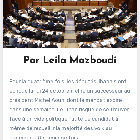
Par Leila Mazboudi
Pour la quatrième fois, les députés libanais ont
échoué lundi 24 octobre à élire un successeur au
président Michel Aoun, dont le mandat expire
dans une semaine. Le Liban risque de se trouver
face à un vide politique faute de candidat à
même de recueillir la majorité des voix au
Parlement. Une énième fois.