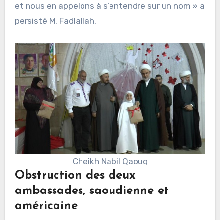
et nous en appelons à s’entendre sur un nom » a
persisté M. Fadlallah.
Cheikh Nabil Qaouq
Obstruction des deux
ambassades, saoudienne et
américaine