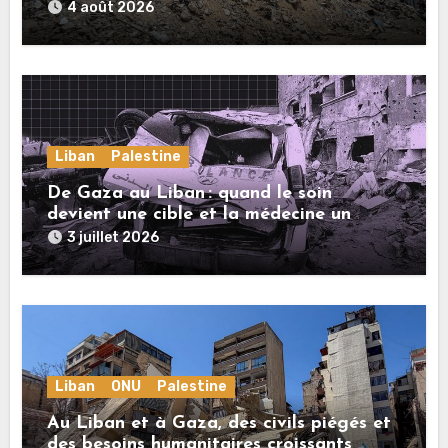
4 août 2026
Liban
Palestine
De Gaza au Liban : quand le soin
devient une cible et la médecine un
crime
3 juillet 2026
Liban
ONU
Palestine
Au Liban et à Gaza, des civils piégés et
des besoins humanitaires croissants