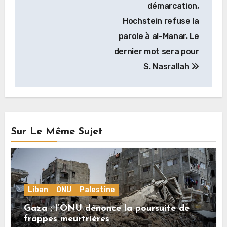
l’article
démarcation,
Hochstein refuse la
parole à al-Manar. Le
dernier mot sera pour
S. Nasrallah
Sur Le Même Sujet
Liban
ONU
Palestine
Gaza : l’ONU dénonce la poursuite de
frappes meurtrières