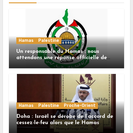
Hamas
Palestine
Un responsable du Hamas : nous
attendons une réponse officielle de
Mladenov concernant la feuille de
route de la deuxième phase de l’accord
Hamas
Palestine
Proche-Orient
Doha : Israël se dérobe de l’accord de
cessez-le-feu alors que le Hamas
honore ses engagements