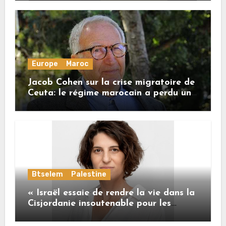
Europe
Maroc
Jacob Cohen sur la crise migratoire de
Ceuta: le régime marocain a perdu une
bonne part de sa crédibilité vis-à-vis
de l’Union européenne
Btselem
Palestine
« Israël essaie de rendre la vie dans la
Cisjordanie insoutenable pour les
Palestiniens. »