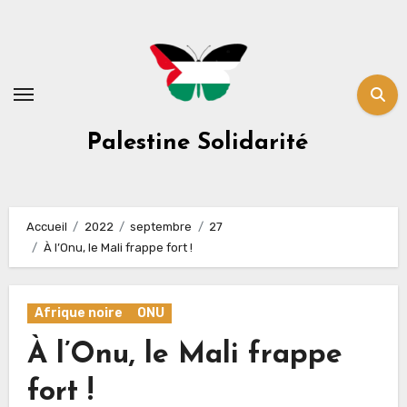
Skip
to
content
Palestine Solidarité
Accueil
2022
septembre
27
À l’Onu, le Mali frappe fort !
Afrique noire
ONU
À l’Onu, le Mali frappe
fort !