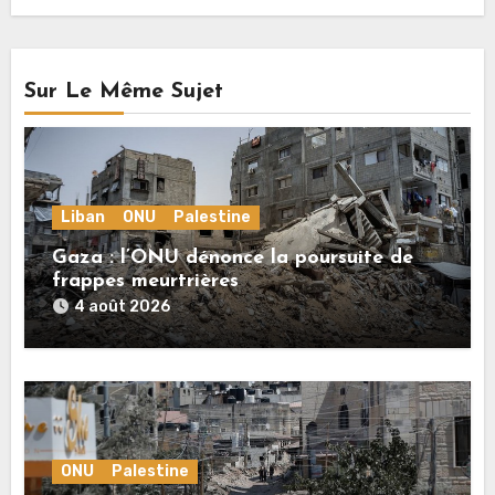
Sur Le Même Sujet
Liban
ONU
Palestine
Gaza : l’ONU dénonce la poursuite de
frappes meurtrières
4 août 2026
ONU
Palestine