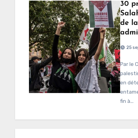
30 pr
Sala
de la
admi
25 s
Par le 
palesti
en déte
entame
fin à…