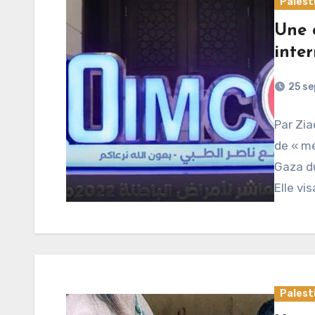
Palest
Une 
inte
25 s
Par Zia
de « mé
Gaza du
Elle vis
Palest