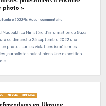
alistes palestiniens « Histoire
e photo »
eptembre 2022
Aucun commentaire
d Medoukh Le Ministère d’information de Gaza
guré ce dimanche 25 septembre 2022 une
ion photos sur les violations israéliennes
les journalistes palestiniens Une exposition
ée «…
ss
Russie
Ukraine
référendums en Ukraine