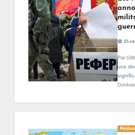
anno
milit
guer
25 s
Par Gil
une déc
signifi
Donbas
Médias