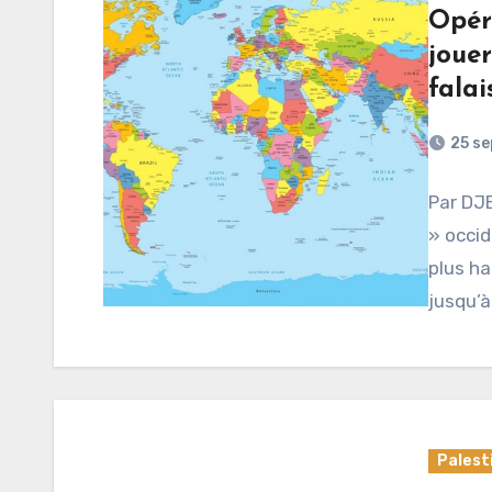
Opéra
jouer
falai
25 s
Par DJE
» occid
plus ha
jusqu’à
Palest