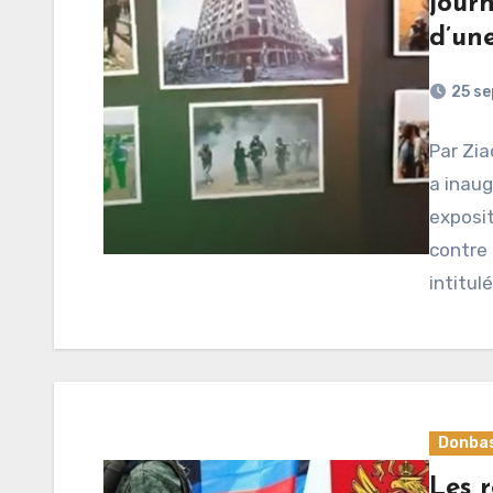
journ
d’un
25 s
Par Zia
a inau
exposit
contre 
intitul
Donba
Les 