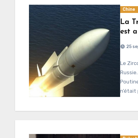
Chine
La T
est 
25 s
Le Zirc
Russie
Poutine
n’était