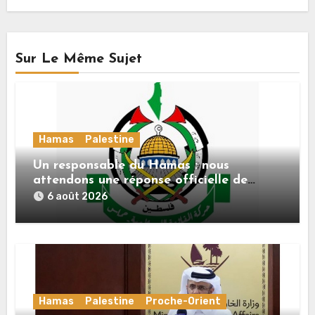
Sur Le Même Sujet
Hamas
Palestine
Un responsable du Hamas : nous
attendons une réponse officielle de
Mladenov concernant la feuille de route
6 août 2026
de la deuxième phase de l’accord
Hamas
Palestine
Proche-Orient