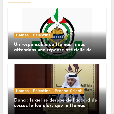
Hamas
Palestine
Un responsable du Hamas : nous
attendons une réponse officielle de
Mladenov concernant la feuille de
route de la deuxième phase de l’accord
Hamas
Palestine
Proche-Orient
Doha : Israël se dérobe de l’accord de
cessez-le-feu alors que le Hamas
honore ses engagements