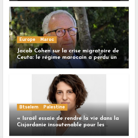
Europe
Maroc
Jacob Cohen sur la crise migratoire de
Ceuta: le régime marocain a perdu une
bonne part de sa crédibilité vis-à-vis
de l’Union européenne
Btselem
Palestine
« Israël essaie de rendre la vie dans la
Cisjordanie insoutenable pour les
Palestiniens. »