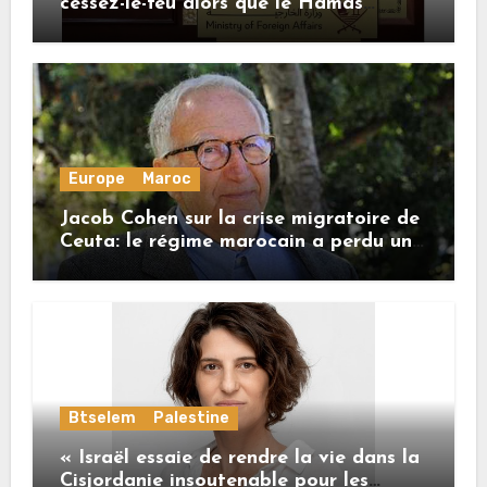
cessez-le-feu alors que le Hamas
honore ses engagements
Europe
Maroc
Jacob Cohen sur la crise migratoire de
Ceuta: le régime marocain a perdu une
bonne part de sa crédibilité vis-à-vis
de l’Union européenne
Btselem
Palestine
« Israël essaie de rendre la vie dans la
Cisjordanie insoutenable pour les