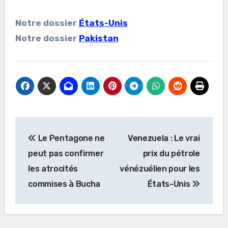
Notre dossier
États-Unis
Notre dossier
Pakistan
Navigation
Le Pentagone ne
Venezuela : Le vrai
de
peut pas confirmer
prix du pétrole
l’article
les atrocités
vénézuélien pour les
commises à Bucha
États-Unis