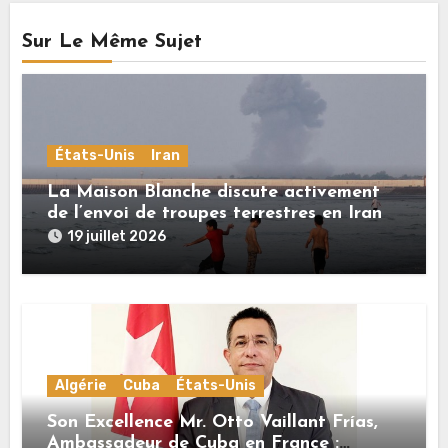
Sur Le Même Sujet
États-Unis
Iran
La Maison Blanche discute activement
de l’envoi de troupes terrestres en Iran
19 juillet 2026
Algérie
Cuba
États-Unis
Son Excellence Mr. Otto Vaillant Frías,
Ambassadeur de Cuba en France :