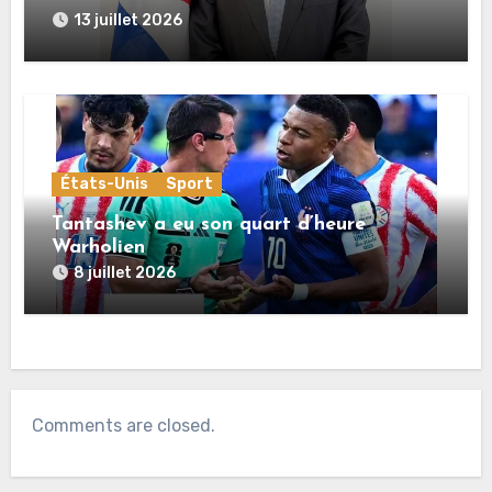
« Cuba et l’Algérie sont unies par une
13 juillet 2026
histoire commune de lutte pour
l’indépendance, la dignité et la justice
sociale »
États-Unis
Sport
Tantashev a eu son quart d’heure
Warholien
8 juillet 2026
Comments are closed.