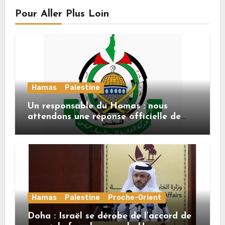
Pour Aller Plus Loin
Hamas
Palestine
Un responsable du Hamas : nous
attendons une réponse officielle de
Mladenov concernant la feuille de
route de la deuxième phase de l’accord
Hamas
Palestine
Proche-Orient
Doha : Israël se dérobe de l’accord de