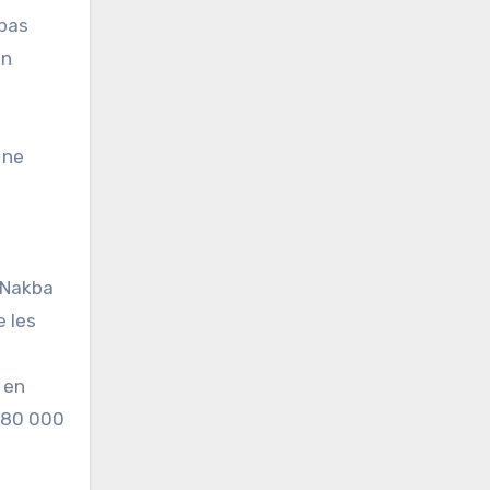
 pas
on
 ne
a Nakba
e les
 en
 980 000