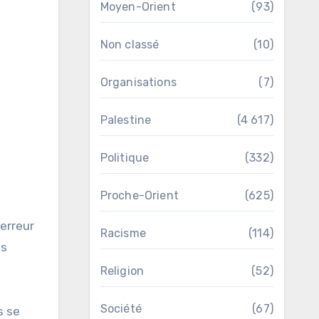
Moyen-Orient
(93)
Non classé
(10)
Organisations
(7)
Palestine
(4 617)
Politique
(332)
Proche-Orient
(625)
terreur
Racisme
(114)
as
Religion
(52)
Société
(67)
s se