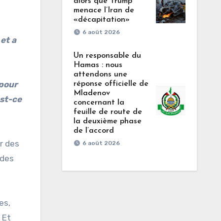
alors que Trump
menace l’Iran de
«décapitation»
6 août 2026
et a
Un responsable du
Hamas : nous
attendons une
 pour
réponse officielle de
Mladenov
est-ce
concernant la
feuille de route de
la deuxième phase
de l’accord
r des
6 août 2026
 des
es,
 Et