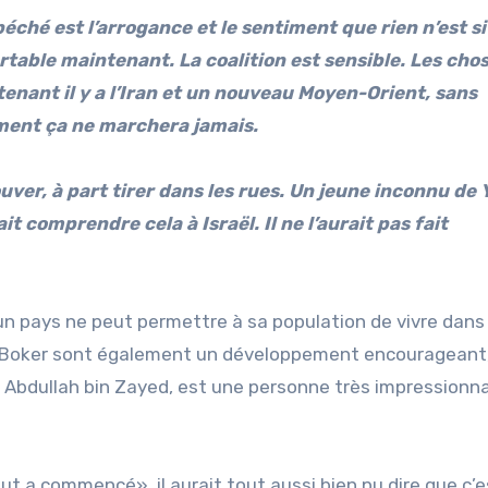
péché est l’arrogance et le sentiment que rien n’est si
rtable maintenant. La coalition est sensible. Les cho
tenant il y a l’Iran et un nouveau Moyen-Orient, sans
ment ça ne marchera jamais.
uver, à part tirer dans les rues. Un jeune inconnu de 
fait comprendre cela à Israël. Il ne l’aurait pas fait
un pays ne peut permettre à sa population de vivre dans 
 Boker sont également un développement encourageant,
h Abdullah bin Zayed, est une personne très impressionn
out a commencé», il aurait tout aussi bien pu dire que c’es