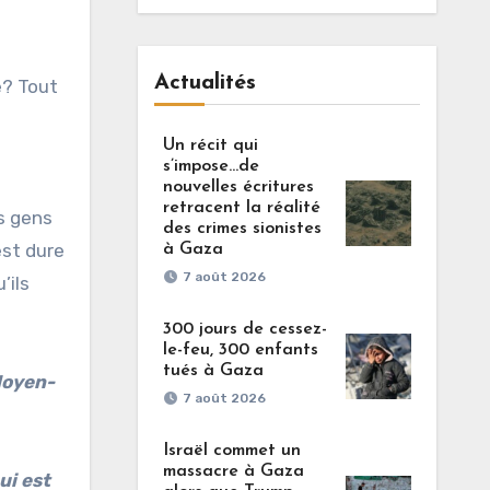
Actualités
e? Tout
Un récit qui
s’impose…de
nouvelles écritures
retracent la réalité
s gens
des crimes sionistes
est dure
à Gaza
7 août 2026
’ils
300 jours de cessez-
le-feu, 300 enfants
tués à Gaza
Moyen-
7 août 2026
Israël commet un
massacre à Gaza
ui est