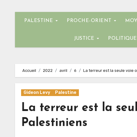
PALESTINE
PROCHE-ORIENT
MOY
JUSTICE
POLITIQU
Accueil
2022
avril
6
La terreur est la seule voie
Gideon Levy
Palestine
La terreur est la seu
Palestiniens