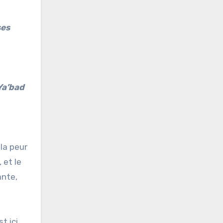
ses
Ya’bad
la peur
 et le
ante,
t ici