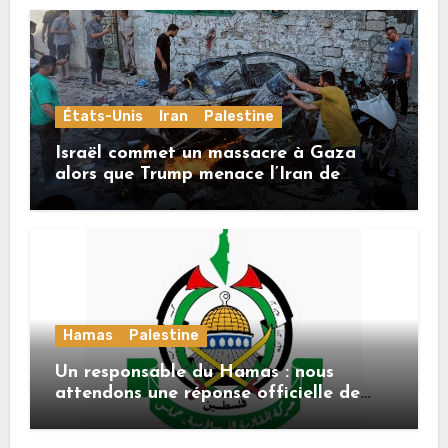
États-Unis
Iran
Palestine
Israël commet un massacre à Gaza
alors que Trump menace l’Iran de
«décapitation»
Hamas
Palestine
Un responsable du Hamas : nous
attendons une réponse officielle de
Mladenov concernant la feuille de
route de la deuxième phase de l’accord