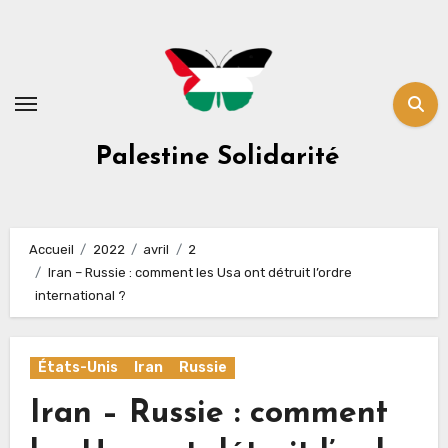
Skip
to
content
Palestine Solidarité
Accueil
2022
avril
2
Iran – Russie : comment les Usa ont détruit l’ordre
international ?
États-Unis
Iran
Russie
Iran – Russie : comment