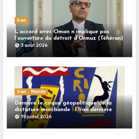
Iran
L’accord avec Oman n’implique pas
l’ouverture du détroit d’Ormuz (Téhéran)
3 août 2026
Iran
Monde
Derrière le cirque géopolitique de la
dictature marchande : l’Iran dernière
dupe en date
19 juillet 2026