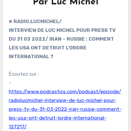
Par Luc Michel
# RADIO.LUCMICHEL/
INTERVIEW DE LUC MICHEL POUR PRESS TV
DU 31 03 2022/ IRAN – RUSSIE : COMMENT
LES USA ONT DETRUIT L’ORDRE
INTERNATIONAL ?
Écoutez sur :
–
https://www.podcastics.com/podcast/episode/
radiolucmichel-interview-de-luc-michel-pour-
press-tv-du-31-03-2022-iran-russie-comment-
les-usa-ont-detruit-lordre-international-
127217/