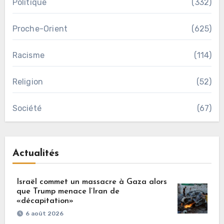
Politique
(332)
Proche-Orient
(625)
Racisme
(114)
Religion
(52)
Société
(67)
Actualités
Israël commet un massacre à Gaza alors
que Trump menace l’Iran de
«décapitation»
6 août 2026