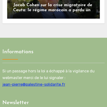
Jacob Cohen sur la crise migratoire de
Ceuta: le régime marocain a perdu une
bonne part de sa crédibilité vis-à-vis
de l’Union européenne
Informations
Si un passage hors la loi a échappé à la vigilance du
webmaster merci de le lui signaler :
jean-pierre@palestine-solidarite.fr
Newsletter