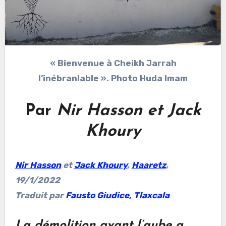
« Bienvenue à Cheikh Jarrah
l’inébranlable ». Photo Huda Imam
Par
Nir Hasson et Jack
Khoury
Nir Hasson
et
Jack Khoury
,
Haaretz
,
19/1/2022
Traduit par
Fausto Giudice, Tlaxcala
La démolition avant l’aube a