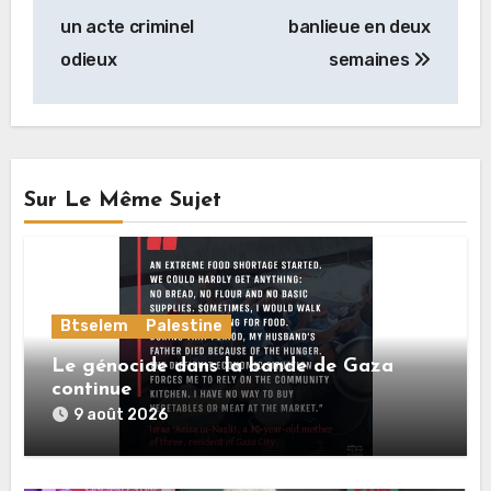
un acte criminel
banlieue en deux
odieux
semaines
Sur Le Même Sujet
Btselem
Palestine
Le génocide dans la bande de Gaza
continue
9 août 2026