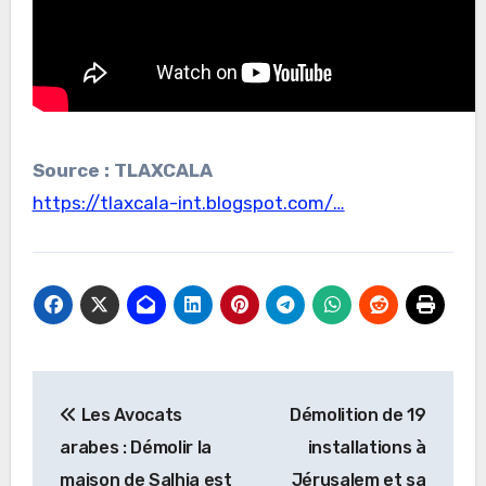
Source : TLAXCALA
https://tlaxcala-int.blogspot.com/…
Navigation
Les Avocats
Démolition de 19
de
arabes : Démolir la
installations à
l’article
maison de Salhia est
Jérusalem et sa