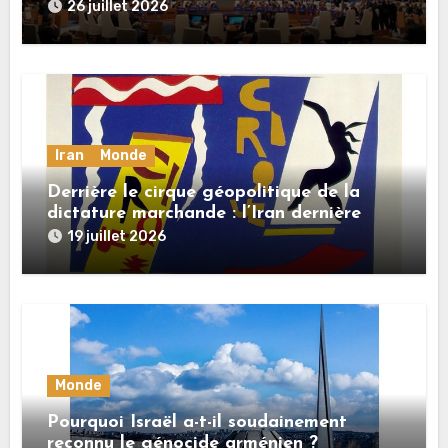
26 juillet 2026
Iran
Monde
Derrière le cirque géopolitique de la
dictature marchande : l’Iran dernière
dupe en date
19 juillet 2026
Monde
Pourquoi Israël a-t-il soudainement
reconnu le génocide arménien ?