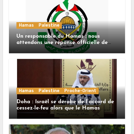
Hamas
Palestine
Un responsable du Hamas : nous
attendons une réponse officielle de
Mladenov concernant la feuille de
route de la deuxième phase de l’accord
Hamas
Palestine
Proche-Orient
Doha : Israël se dérobe de l’accord de
cessez-le-feu alors que le Hamas
honore ses engagements