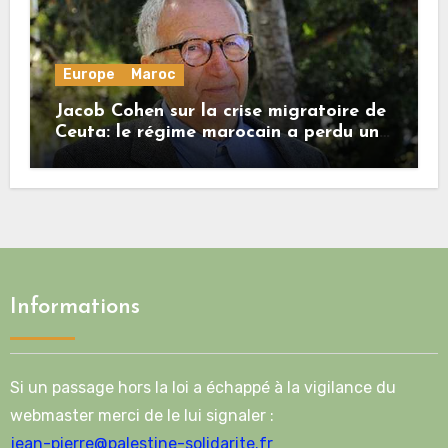
Europe
Maroc
Jacob Cohen sur la crise migratoire de
Ceuta: le régime marocain a perdu une
bonne part de sa crédibilité vis-à-vis
de l’Union européenne
Informations
Si un passage hors la loi a échappé à la vigilance du
webmaster merci de le lui signaler :
jean-pierre@palestine-solidarite.fr