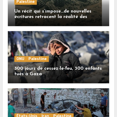
Palestine
Un récit qui s’impose…de nouvelles
écritures retracent la réalité des
crimes sionistes à Gaza
ONU
Palestine
300 jours de cessez-le-feu, 300 enfants
tués à Gaza
États-Unis
Iran
Palestine