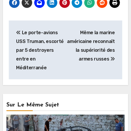
Navigation
Le porte-avions
Même la marine
de
USS Truman, escorté
américaine reconnaît
l’article
par 5 destroyers
la supériorité des
entre en
armes russes
Méditerranée
Sur Le Même Sujet