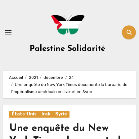
Skip
to
content
Palestine Solidarité
Accueil
2021
décembre
24
Une enquête du New York Times documente la barbarie de
l’impérialisme américain en Irak et en Syrie
États-Unis
Irak
Syrie
Une enquête du New