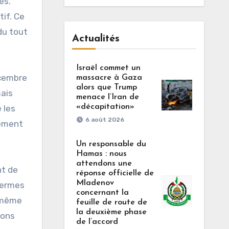
es.
tif. Ce
du tout
Actualités
Israël commet un
écembre
massacre à Gaza
alors que Trump
mais
menace l’Iran de
«décapitation»
 les
6 août 2026
tement
Un responsable du
Hamas : nous
attendons une
nt de
réponse officielle de
Mladenov
 termes
concernant la
a même
feuille de route de
la deuxième phase
rons
de l’accord