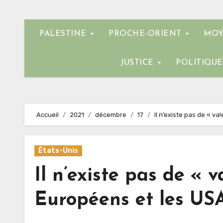
PALESTINE
PROCHE-ORIENT
MOY
JUSTICE
POLITIQU
Accueil
2021
décembre
17
Il n’existe pas de « v
États-Unis
Il n’existe pas de « 
Européens et les US