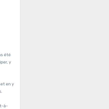
as été
per, y
met en y
s.
st-à-