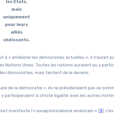
les États,
mais
uniquement
pour leurs
alliés
obéissants.
it à « améliorer les démocraties actuelles », il n’aurait p
s Nations Unies. Toutes les nations auraient pu y partici
es démocraties, mais tentent de le devenir.
are de la démocratie », ils ne présideraient pas ce som
y participeraient à stricte égalité avec les autres invité
met manifeste l’« exceptionnalisme américain » [
3
], c’e