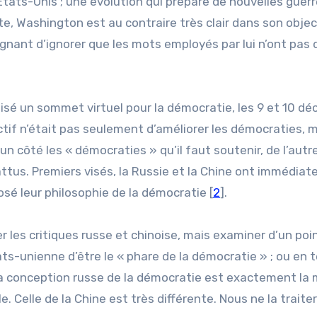
 États-Unis ; une évolution qui prépare de nouvelles guerr
e, Washington est au contraire très clair dans son objec
ignant d’ignorer que les mots employés par lui n’ont pas 
nisé un sommet virtuel pour la démocratie, les 9 et 10 d
ctif n’était pas seulement d’améliorer les démocraties, 
un côté les « démocraties » qu’il faut soutenir, de l’autre
attus. Premiers visés, la Russie et la Chine ont immédia
sé leur philosophie de la démocratie [
2
].
 les critiques russe et chinoise, mais examiner d’un poi
tats-unienne d’être le « phare de la démocratie » ; ou en
e ». La conception russe de la démocratie est exactement l
. Celle de la Chine est très différente. Nous ne la traite