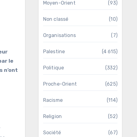
Moyen-Orient
(93)
Non classé
(10)
Organisations
(7)
Palestine
(4 615)
par le
Politique
(332)
s n’ont
Proche-Orient
(625)
Racisme
(114)
Religion
(52)
r
Société
(67)