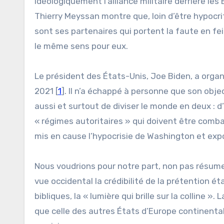
idéologiquement l’alliance militaire derrière les
Thierry Meyssan montre que, loin d’être hypocrit
sont ses partenaires qui portent la faute en fe
le même sens pour eux.
Le président des États-Unis, Joe Biden, a orga
2021 [
1
]. Il n’a échappé à personne que son obje
aussi et surtout de diviser le monde en deux : d’
« régimes autoritaires » qui doivent être comb
mis en cause l’hypocrisie de Washington et expo
Nous voudrions pour notre part, non pas résumer
vue occidental la crédibilité de la prétention é
bibliques, la « lumière qui brille sur la collin
que celle des autres États d’Europe continentale