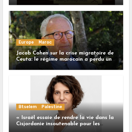
honore ses engagements
Europe
Maroc
Jacob Cohen sur la crise migratoire de
Ceuta: le régime marocain a perdu une
bonne part de sa crédibilité vis-à-vis
de l’Union européenne
Btselem
Palestine
« Israël essaie de rendre la vie dans la
Cisjordanie insoutenable pour les
Palestiniens. »