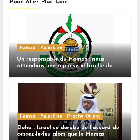
Pour Aller Plus Loin
Hamas
Palestine
Un responsable du Hamas : nous
attendons une réponse officielle de
Mladenov concernant la feuille de
route de la deuxième phase de l’accord
Hamas
Palestine
Proche-Orient
Doha : Israël se dérobe de l’accord de
cessez-le-feu alors que le Hamas