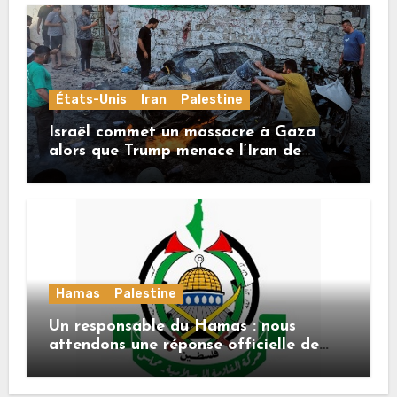
États-Unis
Iran
Palestine
Israël commet un massacre à Gaza
alors que Trump menace l’Iran de
«décapitation»
Hamas
Palestine
Un responsable du Hamas : nous
attendons une réponse officielle de
Mladenov concernant la feuille de
route de la deuxième phase de l’accord