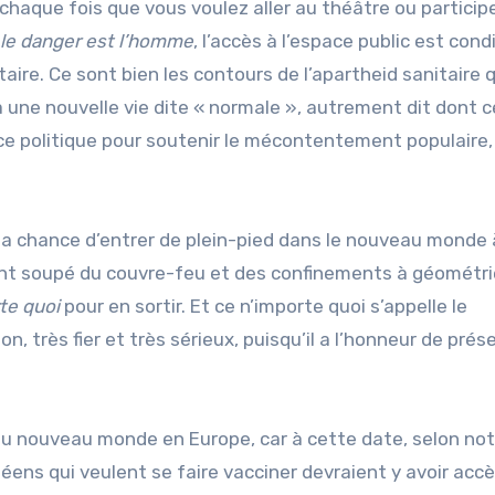
à chaque fois que vous voulez aller au théâtre ou particip
le danger est l’homme
, l’accès à l’espace public est cond
aire. Ce sont bien les contours de l’apartheid sanitaire q
à une nouvelle vie dite « normale », autrement dit dont c
rce politique pour soutenir le mécontentement populaire,
ir la chance d’entrer de plein-pied dans le nouveau monde 
lement soupé du couvre-feu et des confinements à géométr
te quoi
pour en sortir. Et ce n’importe quoi s’appelle le
on, très fier et très sérieux, puisqu’il a l’honneur de prés
u nouveau monde en Europe, car à cette date, selon not
ens qui veulent se faire vacciner devraient y avoir accè