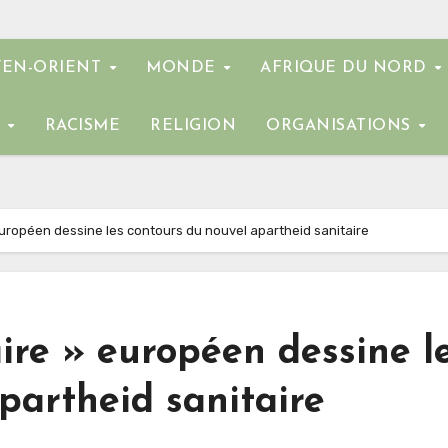
EN-ORIENT
MONDE
AFRIQUE DU NORD
E
RACISME
RELIGION
ORGANISATIONS
» européen dessine les contours du nouvel apartheid sanitaire
aire » européen dessine l
partheid sanitaire