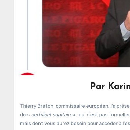
Par Kari
Thierry Breton, commissaire européen, l’a présen
du «
certificat sanitaire
« , qui n’est pas formell
mais dont vous aurez besoin pour accéder à l’es