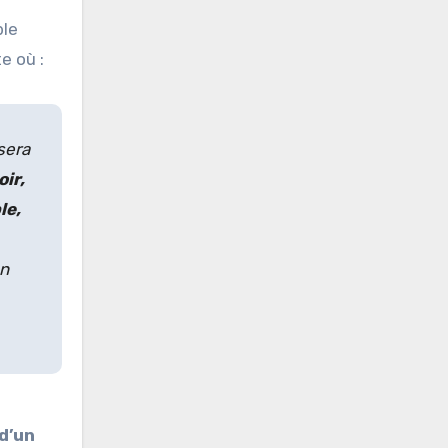
ble
e où :
sera
ir,
le,
en
 d’un