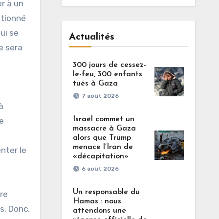
er à un
itionné
ui se
Actualités
e sera
300 jours de cessez-
le-feu, 300 enfants
tués à Gaza
7 août 2026
à
Israël commet un
ie
massacre à Gaza
alors que Trump
menace l’Iran de
enter le
«décapitation»
6 août 2026
Un responsable du
re
Hamas : nous
s. Donc,
attendons une