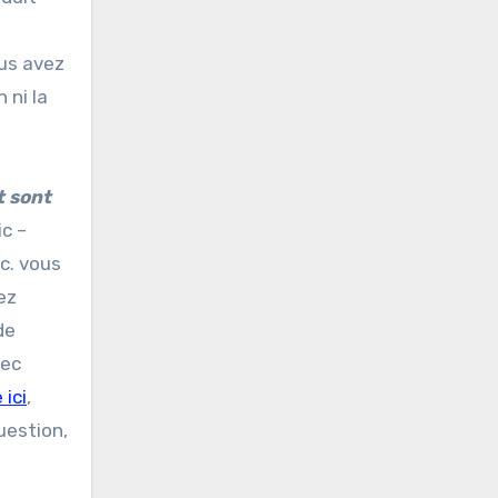
ous avez
 ni la
t sont
ic –
tc. vous
ez
de
vec
 ici
,
uestion,