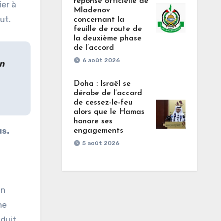
réponse officielle de
ier à
Mladenov
ut.
concernant la
feuille de route de
la deuxième phase
de l’accord
6 août 2026
un
Doha : Israël se
dérobe de l’accord
de cessez-le-feu
alors que le Hamas
honore ses
us.
engagements
5 août 2026
en
ne
éduit