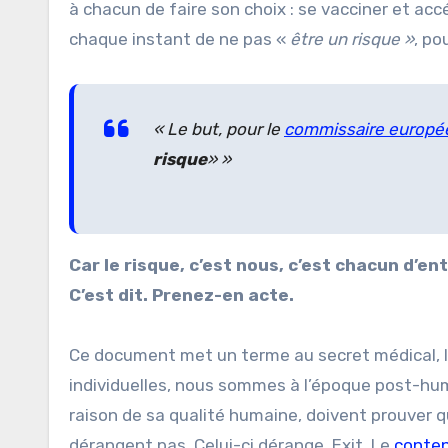
à chacun de faire son choix : se vacciner et accéd
chaque instant de ne pas «
être un risque »
, po
« Le but, pour le
commissaire europé
risque
» »
Car le risque, c’est nous, c’est chacun d’ent
C’est dit. Prenez-en acte.
Ce document met un terme au secret médical, l’
individuelles, nous sommes à l’époque post-hum
raison de sa qualité humaine, doivent prouver q
dérangent pas. Celui-ci dérange. Exit. Le
conte