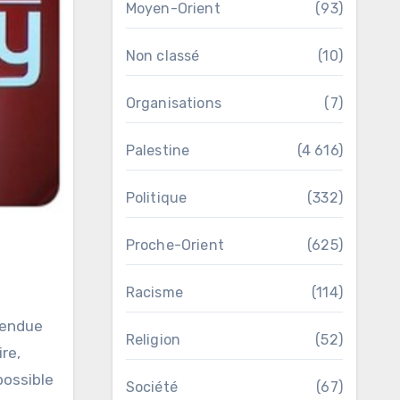
Moyen-Orient
(93)
Non classé
(10)
Organisations
(7)
Palestine
(4 616)
Politique
(332)
Proche-Orient
(625)
Racisme
(114)
ttendue
Religion
(52)
ire,
possible
Société
(67)