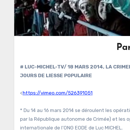
Pa
# LUC-MICHEL-TV/ 18 MARS 2014, LA CRIMEE
JOURS DE LIESSE POPULAIRE
<
https://vimeo.com/526391051
* Du 14 au 16 mars 2014 se déroulent les opéra
par la République autonome de Crimée) et les o
internationale de l’ONG EODE de Luc MICHEL.