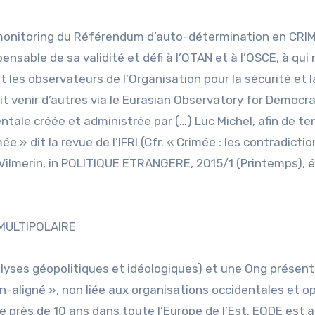
e monitoring du Référendum d’auto-détermination en CRI
ensable de sa validité et défi à l’OTAN et à l’OSCE, à qui
 les observateurs de l’Organisation pour la sécurité et l
it venir d’autres via le Eurasian Observatory for Democr
tale créée et administrée par (…) Luc Michel, afin de te
 » dit la revue de l’IFRI (Cfr. « Crimée : les contradicti
Vilmerin, in POLITIQUE ETRANGERE, 2015/1 (Printemps), 
MULTIPOLAIRE
alyses géopolitiques et idéologiques) et une Ong présen
non-aligné », non liée aux organisations occidentales et 
e près de 10 ans dans toute l’Europe de l’Est. EODE est a