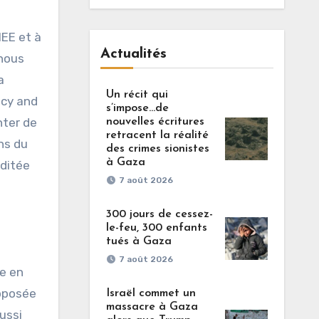
MEE et à
Actualités
 nous
a
Un récit qui
acy and
s’impose…de
nter de
nouvelles écritures
retracent la réalité
ons du
des crimes sionistes
à Gaza
éditée
7 août 2026
300 jours de cessez-
le-feu, 300 enfants
tués à Gaza
7 août 2026
te en
opposée
Israël commet un
massacre à Gaza
ussi