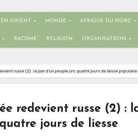
EN-ORIENT
MONDE
AFRIQUE DU NORD
E
RACISME
RELIGION
ORGANISATIONS
evient russe (2) : la joie d’un peuple uni, quatre jours de liesse populaire
ée redevient russe (2) : l
 quatre jours de liesse