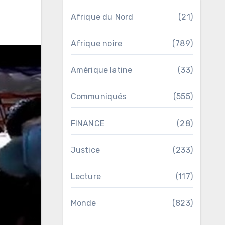
Afrique du Nord
(21)
Afrique noire
(789)
Amérique latine
(33)
Communiqués
(555)
FINANCE
(28)
Justice
(233)
Lecture
(117)
Monde
(823)