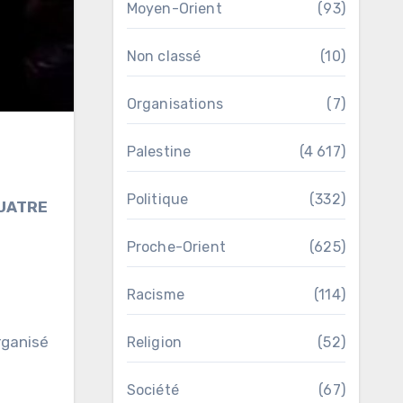
Moyen-Orient
(93)
Non classé
(10)
Organisations
(7)
Palestine
(4 617)
Politique
(332)
QUATRE
Proche-Orient
(625)
Racisme
(114)
rganisé
Religion
(52)
Société
(67)