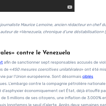
journaliste Maurice Lemoine, ancien rédacteur en chef 
t auteur de «Venezuela, chronique d’une déstabilisation» 
rales» contre le Venezuela
et
afin de sanctionner sept responsables accusés de viol
us de «
450 mesures coercitives unilatérales
» ont été mi
ivie par l’Union européenne. Sont désormais
ciblés
ques. L’embargo contre la compagnie pétrolière national
é d’asphyxier économiquement cet État, déjà étouffé par
s de 5 millions de ses citoyens, une inflation de 3.000% 
puis longtemps le seuil d’alerte. Après deux semaines p