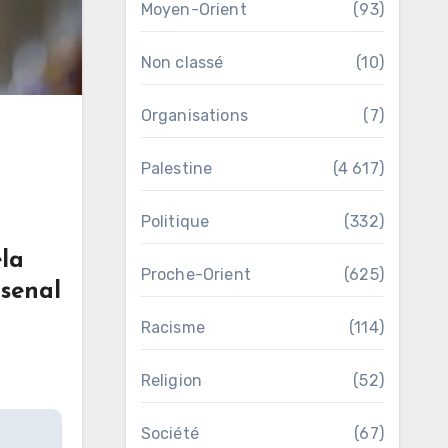
Moyen-Orient
(93)
Non classé
(10)
Organisations
(7)
Palestine
(4 617)
Politique
(332)
ela
Proche-Orient
(625)
rsenal
Racisme
(114)
Religion
(52)
Société
(67)