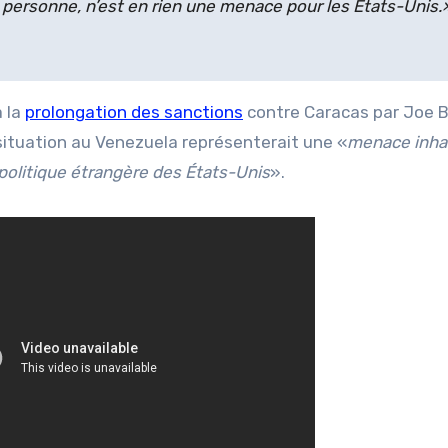
 personne, n’est en rien une menace pour les États-Unis.
 la
prolongation des sanctions
contre Caracas par Joe 
 situation au Venezuela représenterait une «
menace inhab
a politique étrangère des États-Unis
».