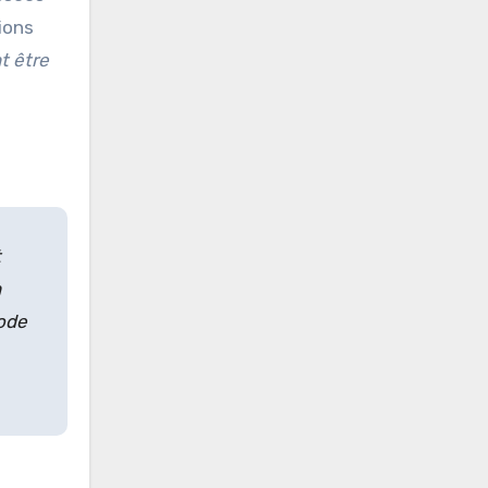
ions
t être
t
n
iode