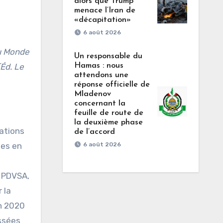
alors que Trump
menace l’Iran de
«décapitation»
6 août 2026
du Monde
Un responsable du
(Éd. Le
Hamas : nous
attendons une
réponse officielle de
Mladenov
concernant la
feuille de route de
la deuxième phase
ations
de l’accord
ses en
6 août 2026
e PDVSA,
 la
en 2020
assées