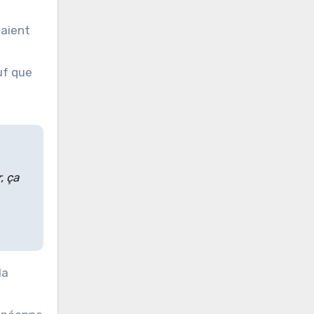
saient
uf que
, ça
la