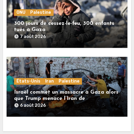
ONU
Palestine
300 jours de cessez-le-feu, 300 enfants
tués à Gaza
7 août 2026
États-Unis
Iran
Palestine
Israël commet un massacre à Gaza alors
que Trump menace l’Iran de
«décapitation»
6 août 2026