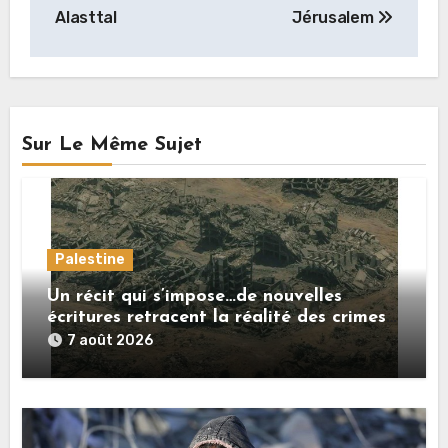
l’article
Alasttal
Jérusalem
Sur Le Même Sujet
Palestine
Un récit qui s’impose…de nouvelles
écritures retracent la réalité des crimes
sionistes à Gaza
7 août 2026