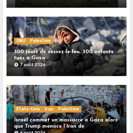
ONU
Palestine
300 jours de cessez-le-feu, 300 enfants
tués à Gaza
7 août 2026
États-Unis
Iran
Palestine
Israël commet un massacre à Gaza alors
que Trump menace l’Iran de
«décapitation»