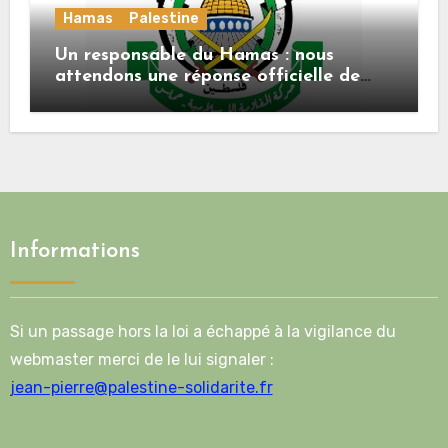
Hamas
Palestine
Un responsable du Hamas : nous
attendons une réponse officielle de
Mladenov concernant la feuille de
route de la deuxième phase de l’accord
Informations
Si un passage hors la loi a échappé à la vigilance du
webmaster merci de le lui signaler :
jean-pierre@palestine-solidarite.fr