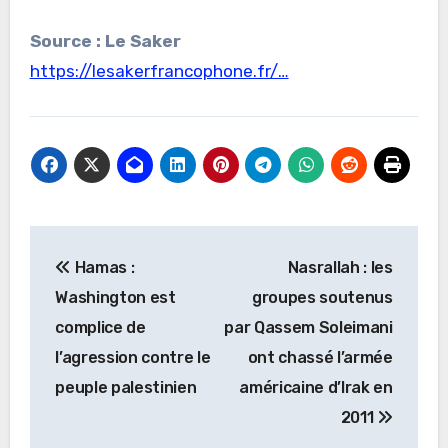
Source : Le Saker
https://lesakerfrancophone.fr/…
Navigation
Hamas :
Nasrallah : les
de
Washington est
groupes soutenus
l’article
complice de
par Qassem Soleimani
l’agression contre le
ont chassé l’armée
peuple palestinien
américaine d’Irak en
2011