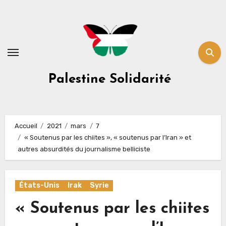
Skip
to
content
Palestine Solidarité
Accueil
2021
mars
7
« Soutenus par les chiites », « soutenus par l’Iran » et
autres absurdités du journalisme belliciste
États-Unis
Irak
Syrie
« Soutenus par les chiites