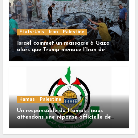
États-Unis
Iran
Palestine
Israël commet un massacre à Gaza
alors que Trump menace l’Iran de
«décapitation»
Hamas
Palestine
Un responsable du Hamas : nous
attendons une réponse officielle de
Mladenov concernant la feuille de
route de la deuxième phase de l’accord