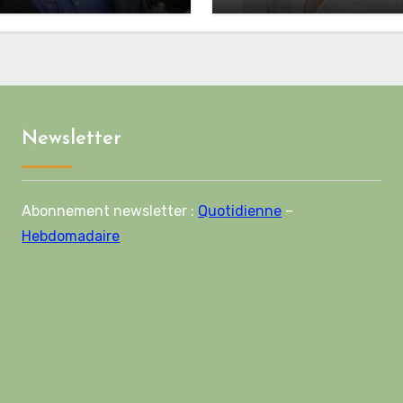
me marocain a perdu
insoutenable pour les
onne part de sa
Palestiniens. »
ilité vis-à-vis de
on européenne
Newsletter
Abonnement newsletter :
Quotidienne
–
Hebdomadaire