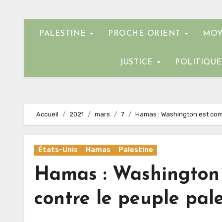
PALESTINE
PROCHE-ORIENT
MOY
JUSTICE
POLITIQU
Accueil
2021
mars
7
Hamas : Washington est comp
États-Unis
Hamas
Palestine
Hamas : Washington e
contre le peuple pale