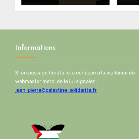
alors que le Hamas honore
régi
ses engagements
une b
crédib
l’Uni
Informations
Si un passage hors la loi a échappé à la vigilance du
webmaster merci de le lui signaler :
jean-pierre@palestine-solidarite.fr