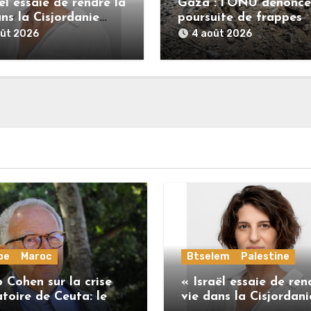
ël essaie de rendre la
Gaza : l’ONU dénonce
ns la Cisjordanie
poursuite de frappes
tenable pour les
meurtrières
oût 2026
4 août 2026
iniens. »
pe
Maroc
Btselem
Palestine
 Cohen sur la crise
« Israël essaie de ren
toire de Ceuta: le
vie dans la Cisjordani