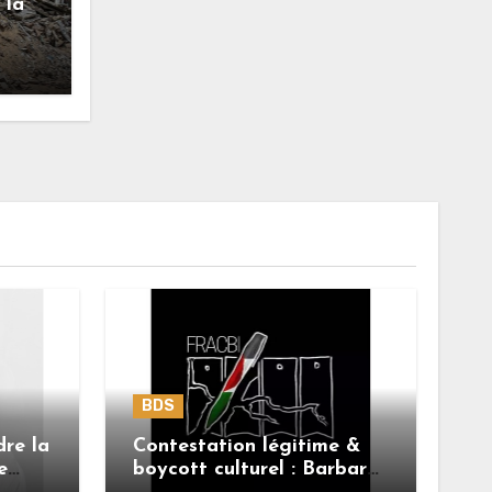
 la
BDS
dre la
Contestation légitime &
e
boycott culturel : Barbara