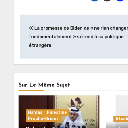
Navigation
La promesse de Biden de « ne rien change
de
fondamentalement » s’étend à sa politique
l’article
étrangère
Sur Le Même Sujet
Hamas
Palestine
Proche-Orient
Btse