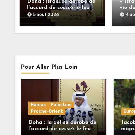
Doha : Israël se dérobe de
« Isra
l’accord de cessez-le-feu
vie da
alors que le Hamas honore
insou
5 août 2026
4 a
ses engagements
Palest
Pour Aller Plus Loin
Hamas
Palestine
Proche-Orient
Euro
Doha : Israël se dérobe de
Jacob
l’accord de cessez-le-feu
migra