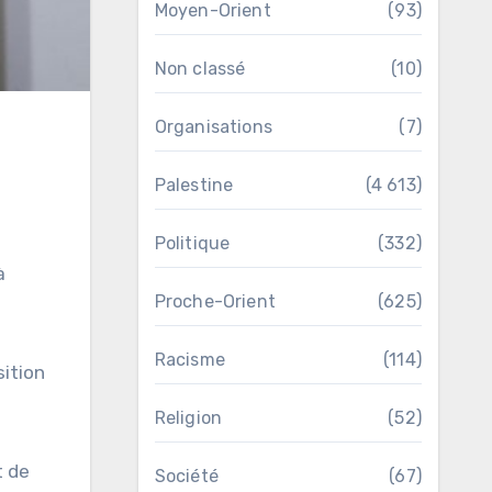
Moyen-Orient
(93)
Non classé
(10)
Organisations
(7)
Palestine
(4 613)
Politique
(332)
à
Proche-Orient
(625)
Racisme
(114)
ition
Religion
(52)
t de
Société
(67)