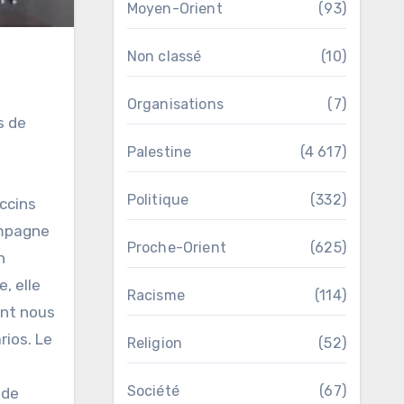
Moyen-Orient
(93)
Non classé
(10)
Organisations
(7)
s de
Palestine
(4 617)
Politique
(332)
ccins
campagne
Proche-Orient
(625)
n
, elle
Racisme
(114)
ont nous
rios. Le
Religion
(52)
Société
(67)
 de