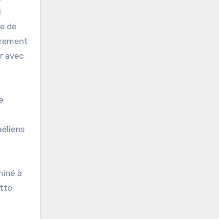
i
re de
airement
er avec
e
aéliens
miné à
etto