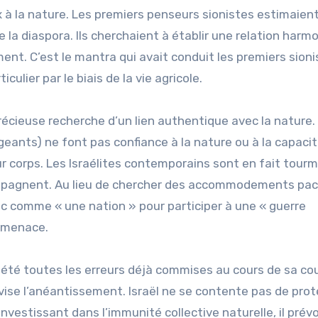
x à la nature. Les premiers penseurs sionistes estimaien
e la diaspora. Ils cherchaient à établir une relation harm
ent. C’est le mantra qui avait conduit les premiers sioni
culier par le biais de la vie agricole.
récieuse recherche d’un lien authentique avec la nature.
igeants) ne font pas confiance à la nature ou à la capaci
eur corps. Les Israélites contemporains sont en fait tour
ccompagnent. Au lieu de chercher des accommodements pac
loc comme « une nation » pour participer à une « guerre
e menace.
épété toutes les erreurs déjà commises au cours de sa co
il vise l’anéantissement. Israël ne se contente pas de pro
nvestissant dans l’immunité collective naturelle, il prévo