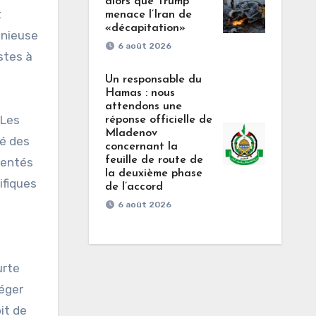
alors que Trump
t
menace l’Iran de
«décapitation»
onieuse
6 août 2026
stes à
Un responsable du
Hamas : nous
attendons une
 Les
réponse officielle de
Mladenov
té des
concernant la
feuille de route de
mentés
la deuxième phase
ifiques
de l’accord
6 août 2026
urte
téger
it de