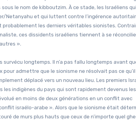
sous le nom de kibboutzim. À ce stade, les Israéliens qu
r/Netanyahu et qui luttent contre l’ingérence autoritai
nt probablement les derniers véritables sionistes. Contr
liste, ces dissidents israéliens tiennent à se réconcili
autres ».
s survécu longtemps. Il n’a pas fallu longtemps avant qu
x pour admettre que le sionisme ne résolvait pas ce qu’il
 simplement déplacé vers un nouveau lieu. Les premiers Isr
 les indigènes du pays qui sont rapidement devenus les
volué en moins de deux générations en un conflit avec
onflit israélo-arabe ». Alors que le sionisme était déter
ntouré de murs plus hauts que ceux de n’importe quel gh