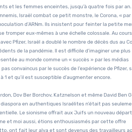
ants et les femmes enceintes, jusqu’à quatre fois par an.
emis, Israël combat ce petit monstre, le Corona, « par 
inoculation d’ARNm. Ils insistent pour feinter la petite m
’à se tromper eux-mêmes à une échelle colossale. Au cour
vec Pfizer, Israël a doublé le nombre de décès dus au C
dents de la pandémie. Il est difficile d’imaginer une plus
 présentée au monde comme un « succès » par les médias
 pas convaincus par le succès de l’expérience de Pfizer, 
 à 1 et qu’il est susceptible d’augmenter encore.
Gordon, Dov Ber Borchov, Katznelson et même David Ben G
 diaspora en authentiques Israélites n’était pas seulem
sentielle. Le sionisme offrait aux Juifs un nouveau départ
e et moi aussi, étions enthousiasmés par cette offre
to, ont fait leur alya et sont devenus des travailleurs ag