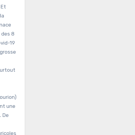
 Et
la
enace
s des 8
ovid-19
 grosse
surtout
ourion)
ent une
. De
ricoles