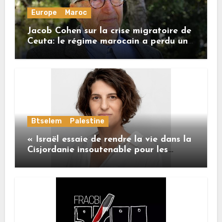
Europe
Maroc
Jacob Cohen sur la crise migratoire de
Ceuta: le régime marocain a perdu une
bonne part de sa crédibilité vis-à-vis
de l’Union européenne
Btselem
Palestine
« Israël essaie de rendre la vie dans la
Cisjordanie insoutenable pour les
Palestiniens. »