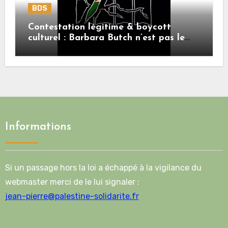
BDS
Contestation légitime & boycott
culturel : Barbara Butch n’est pas le
sujet.
Informations
Si un passage hors la loi a échappé à la vigilance du
webmaster merci de le lui signaler :
jean-pierre@palestine-solidarite.fr