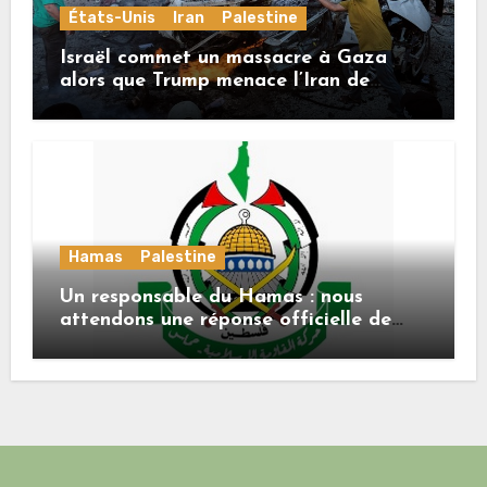
États-Unis
Iran
Palestine
Israël commet un massacre à Gaza
alors que Trump menace l’Iran de
«décapitation»
Hamas
Palestine
Un responsable du Hamas : nous
attendons une réponse officielle de
Mladenov concernant la feuille de
route de la deuxième phase de l’accord