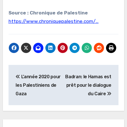
Source : Chronique de Palestine
https://www.chroniquepalestine.com/…
Navigation
L’année 2020 pour
Badran: le Hamas est
de
les Palestiniens de
prêt pour le dialogue
l’article
Gaza
du Caire